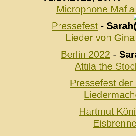
Microphone Mafia 
Pressefest
-
Sarah
Lieder von Gina
Berlin 2022
-
Sar
Attila the Sto
Pressefest de
Liedermache
Hartmut Kön
Eisbrenne