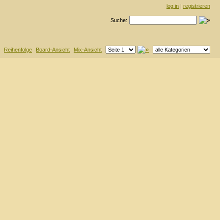
log in
|
registrieren
Suche:
Reihenfolge
Board-Ansicht
Mix-Ansicht