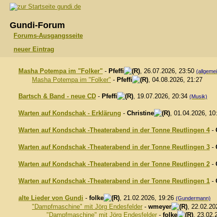
gundi.de
Gundi-Forum
Forums-Ausgangsseite
neuer Eintrag
Masha Potempa im "Folker"
-
Pfeffi
, 26.07.2026, 23:50
(allgeme
Masha Potempa im "Folker"
-
Pfeffi
, 04.08.2026, 21:27
Bartsch & Band - neue CD
-
Pfeffi
, 19.07.2026, 20:34
(Musik)
Warten auf Kondschak - Erklärung
-
Christine
, 01.04.2026, 1
Warten auf Kondschak -Theaterabend in der Tonne Reutlingen 4
-
Warten auf Kondschak -Theaterabend in der Tonne Reutlingen 3
-
Warten auf Kondschak -Theaterabend in der Tonne Reutlingen 2
-
Warten auf Kondschak -Theaterabend in der Tonne Reutlingen 1
-
alte Lieder von Gundi
-
folke
, 21.02.2026, 19:26
(Gundermann)
"Dampfmaschine" mit Jörg Endesfelder
-
wmeyer
, 22.02.20
"Dampfmaschine" mit Jörg Endesfelder
-
folke
, 23.02.