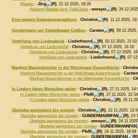
Réadan
-
Jörg
, 21.12.2025, 19:26
Adresse Réadan bzw. FolkGloria
-
wmeyer
, 26.12.202
Eine weitere Gedenkveranstaltung
-
Christine
, 11.12.2025, 19
Gundermann am Staatstheater Cottbus
-
Carsten
, 09.12.2025
Verteilung von Liedmaterial
-
Liederfreund
, 03.12.2025, 21:0
Verteilung von Liedmaterial
-
Christine
, 07.12.2025, 16:10
Verteilung von Liedmaterial
-
Christine
, 07.12.2025, 16
Verteilung von Liedmaterial
-
Liederfreund
, 07.12
Manfred Maurenbrecher in der Melchinger Konzertküche
-
Christi
Manfred Maurenbrecher in der Melchinger Konzertküche
-
Carste
Manfred Maurenbrecher in der Melchinger Konzertküche
-
Ch
In Liedern leben Menschen weiter
-
Christine
, 27.11.2025, 14
In Liedern leben Menschen weiter
-
Pfeffi
, 27.11.2025, 22:54
In Liedern leben Menschen weiter
-
Christine
, 28.11.2
Überlebe wenigstens bis morgen
-
Christine
, 22.11.2025, 12:
Überlebe wenigstens bis morgen
-
GUNDERMANNFAN
, 23.
Überlebe wenigstens bis morgen
-
wmeyer
, 24.11.2025
Überlebe wenigstens bis morgen
-
GUNDERMANNFAN
Überlebe wenigstens bis morgen
-
Pfeffi
, 24.11.2025, 18:58
Überlebe wenigstens bis morgen
-
GUNDERMANNFAN