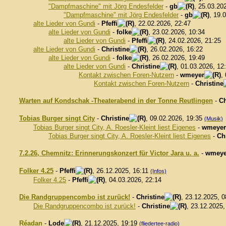
"Dampfmaschine" mit Jörg Endesfelder
-
gb
, 25.03.20
"Dampfmaschine" mit Jörg Endesfelder
-
gb
, 19.
alte Lieder von Gundi
-
Pfeffi
, 22.02.2026, 22:47
alte Lieder von Gundi
-
folke
, 23.02.2026, 10:34
alte Lieder von Gundi
-
Pfeffi
, 24.02.2026, 21:25
alte Lieder von Gundi
-
Christine
, 26.02.2026, 16:22
alte Lieder von Gundi
-
folke
, 26.02.2026, 19:49
alte Lieder von Gundi
-
Christine
, 01.03.2026, 12
Kontakt zwischen Foren-Nutzern
-
wmeyer
,
Kontakt zwischen Foren-Nutzern
-
Christine
Warten auf Kondschak -Theaterabend in der Tonne Reutlingen
-
Ch
Tobias Burger singt City
-
Christine
, 09.02.2026, 19:35
(Musik)
Tobias Burger singt City, A. Roesler-Kleint liest Eigenes
-
wmeyer
Tobias Burger singt City, A. Roesler-Kleint liest Eigenes
-
Ch
7.2.26, Chemnitz: Erinnerungskonzert für Victor Jara u. a.
-
wmeye
Folker 4.25
-
Pfeffi
, 26.12.2025, 16:11
(Infos)
Folker 4.25
-
Pfeffi
, 04.03.2026, 22:14
Die Randgruppencombo ist zurück!
-
Christine
, 23.12.2025, 
Die Randgruppencombo ist zurück!
-
Christine
, 23.12.2025,
Réadan
-
Lode
, 21.12.2025, 19:19
(fliedertee-radio)