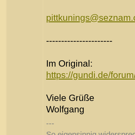
pittkunings@seznam.
----------------------
Im Original:
https://gundi.de/foru
Viele Grüße
Wolfgang
---
So eigensinnig widersprec