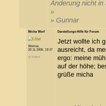
Änderung nicht in 
»
» Gunnar
Micha Worf
Darstellungs-Hilfe für Forum
Jetzt wollte ich 
Weimar,
ausreicht, da mer
20.11.2006, 19:37
ergo: meine mühle
@ M.Worf
auf der höhe; be
grüße micha