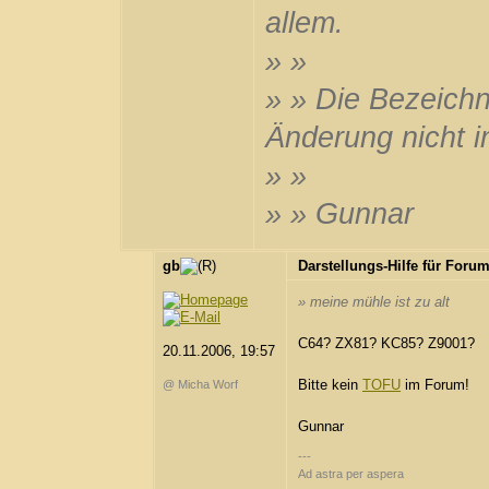
allem.
» »
» » Die Bezeich
Änderung nicht in
» »
» » Gunnar
gb
Darstellungs-Hilfe für Foru
» meine mühle ist zu alt
C64? ZX81? KC85? Z9001?
20.11.2006, 19:57
Bitte kein
TOFU
im Forum!
@ Micha Worf
Gunnar
---
Ad astra per aspera