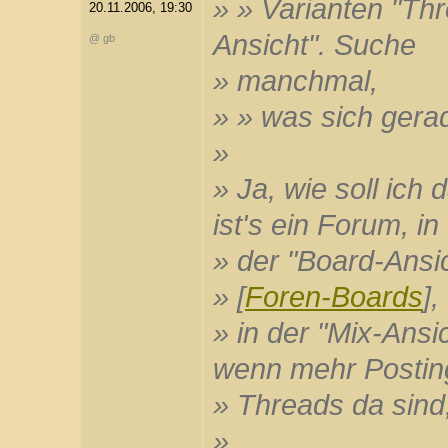
» » Varianten "Thr
20.11.2006, 19:30
Ansicht". Suche
@ gb
» manchmal,
» » was sich gera
»
» Ja, wie soll ich
ist's ein Forum, in
» der "Board-Ansi
» [
Foren-Boards
],
» in der "Mix-Ansi
wenn mehr Postin
» Threads da sind,
»