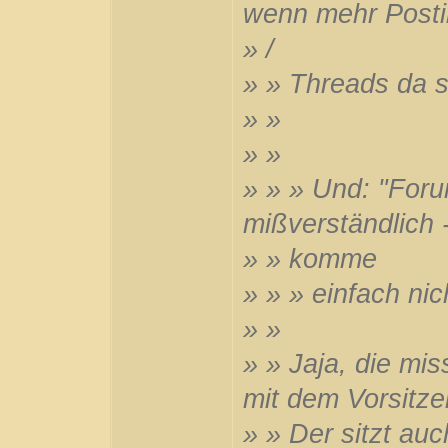
wenn mehr Post
» /
» » Threads da s
» »
» »
» » » Und: "Foru
mißverständlich -
» » komme
» » » einfach nic
» »
» » Jaja, die mi
mit dem Vorsitz
» » Der sitzt auc