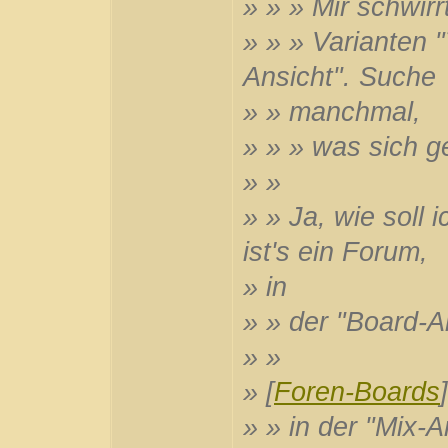
» » » Mir schwirr
» » » Varianten 
Ansicht". Suche
» » manchmal,
» » » was sich g
» »
» » Ja, wie soll 
ist's ein Forum,
» in
» » der "Board-A
» »
» [
Foren-Boards
]
» » in der "Mix-