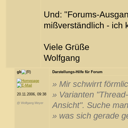
Und: "Forums-Ausgangs
mißverständlich - ich 
Viele Grüße
Wolfgang
gb
Darstellungs-Hilfe für Forum
» Mir schwirrt förmli
» Varianten "Thread-
20.11.2006, 09:38
Ansicht". Suche ma
@ Wolfgang Meyer
» was sich gerade g