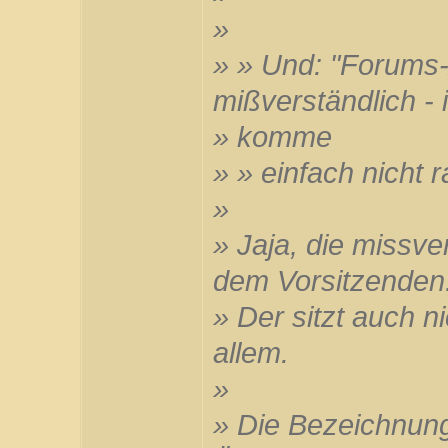
»
» » Und: "Forums-
mißverständlich - 
» komme
» » einfach nicht r
»
» Jaja, die missv
dem Vorsitzenden
» Der sitzt auch n
allem.
»
» Die Bezeichnun