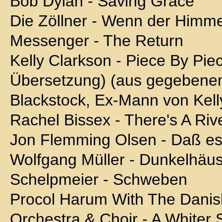
Bob Dylan - Saving Grace
Die Zöllner - Wenn der Himme
Messenger - The Return
Kelly Clarkson - Piece By Piece
Übersetzung) (aus gegebene
Blackstock, Ex-Mann von Kell
Rachel Bissex - There's A Riv
Jon Flemming Olsen - Daß es
Wolfgang Müller - Dunkelhäu
Schelpmeier - Schweben
Procol Harum With The Danis
Orchestra & Choir - A Whiter 