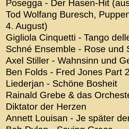
Posegga - Der Hasen-Hit (au
Tod Wolfang Buresch, Puppen
4. August)
Gigliola Cinquetti - Tango dell
Schné Ensemble - Rose und S
Axel Stiller - Wahnsinn und G
Ben Folds - Fred Jones Part 
Liederjan - Schöne Bosheit
Rainald Grebe & das Orchest
Diktator der Herzen
Annett Louisan - Je später d