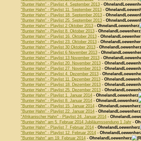
"Bunter Hahn" - Playlist 4. September 2013
-
OhnelandLoewenh
"Bunter Hahn" - Playlist 11. September 2013
-
OhnelandLoewenh
"Bunter Hahn" - Playlist 18. September 2013
-
OhnelandLoewen
"Bunter Hahn" - Playlist 25. September 2013
-
OhnelandLoewen
"Bunter Hahn" - Playlist 2 Oktober 2013
-
OhnelandLoewenherz
"Bunter Hahn" - Playlist 8. Oktober 2013
-
OhnelandLoewenherz
"Bunter Hahn" - Playlist 16. Oktober 2013
-
OhnelandLoewenher
"Bunter Hahn" - Playlist 23. Oktober 2013
-
OhnelandLoewenher
"Bunter Hahn" - Playlist 30 Oktober 2013
-
OhnelandLoewenher
"Bunter Hahn" - Playlist 6 November 2013
-
OhnelandLoewenhe
"Bunter Hahn" - Playlist 13 November 2013
-
OhnelandLoewenhe
"Bunter Hahn" - Playlist 20. November 2013
-
OhnelandLoewenh
"Bunter Hahn" - Playlist 27. November 2013
-
OhnelandLoewenh
"Bunter Hahn" - Playlist 4. Dezember 2013
-
OhnelandLoewenhe
"Bunter Hahn" - Playlist 11. Dezember 2013
-
OhnelandLoewenh
"Bunter Hahn" - Playlist 18. Dezember 2013
-
OhnelandLoewenh
"Bunter Hahn" - Playlist 25. Dezember 2013
-
OhnelandLoewenh
"Bunter Hahn" - Playlist 1. Januar 2014
-
OhnelandLoewenherz
"Bunter Hahn" - Playlist 8. Januar 2014
-
OhnelandLoewenherz
"Bunter Hahn" - Playlist 15. Januar 2014
-
OhnelandLoewenherz
"Bunter Hahn" - Playlist 22. Januar 2014
-
OhnelandLoewenherz
"Afrikanischer Hahn" - Playlist 24. Januar 2014
-
OhnelandLoewe
"Bunter Hahn" am 5. Februar 2014 Jubiläumssendung 1 Jahr
-
Oh
"Bunter Hahn" - Playlist 7. Februar 2014
-
OhnelandLoewenherz
"Bunter Hahn" - Playlist 12. Februar 2014
-
OhnelandLoewenher
"Bunter Hahn" am 19. Februar 2014
-
OhnelandLoewenherz