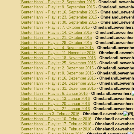
"Bunter Hahn" - Playlist 2. September 2015
-
OhnelandLoewenh
"Bunter Hahn" - Playlist 9. September 2015
-
OhnelandLoewenh
"Bunter Hahn" - Playlist 16. September 2015
-
OhnelandLoewen
"Bunter Hahn" - Playlist 23. September 2015
-
OhnelandLoewen
"Bunter Hahn" - Playlist 30. September 2015
-
OhnelandLoewen
"Bunter Hahn" - Playlist 7. Oktober 2015
-
OhnelandLoewenherz
"Bunter Hahn" - Playlist 14. Oktober 2015
-
OhnelandLoewenher
"Bunter Hahn" - Playlist 21. Oktober 2015
-
OhnelandLoewenher
"Bunter Hahn" - Playlist 28. Oktober 2015
-
OhnelandLoewenher
"Bunter Hahn" - Playlist 4. November 2015
-
OhnelandLoewenhe
"Bunter Hahn" - Playlist 11. November 2015
-
OhnelandLoewenh
"Bunter Hahn" - Playlist 18. November 2015
-
OhnelandLoewenh
"Bunter Hahn" - Playlist 25. November 2015
-
OhnelandLoewenh
"Bunter Hahn" - Playlist 2. Dezember 2015
-
OhnelandLoewenhe
"Bunter Hahn" - Playlist 9. Dezember 2015
-
OhnelandLoewenhe
"Bunter Hahn" - Playlist 16. Dezember 2015
-
OhnelandLoewenh
"Bunter Hahn" - Playlist 24. Dezember 2015
-
OhnelandLoewenh
"Bunter Hahn" - Playlist 31. Dezember 2015
-
OhnelandLoewenh
"Bunter Hahn" - Playlist 6. Januar 2016
-
OhnelandLoewenherz
"Bunter Hahn" - Playlist 13. Januar 2016
-
OhnelandLoewenherz
"Bunter Hahn" - Playlist 20. Januar 2016
-
OhnelandLoewenherz
"Bunter Hahn" - Playlist 27. Januar 2016
-
OhnelandLoewenherz
"Bunter Hahn" am 3. Februar 2016
-
OhnelandLoewenherz
"Bunter Hahn" - Playlist 10. Februar 2016
-
OhnelandLoewenher
"Bunter Hahn" - Playlist 17. Februar 2016
-
OhnelandLoewenher
"Bunter Hahn" - Playlist 24. Februar 2016
-
OhnelandLoewenher