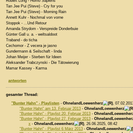
Robert Long - Homo Sapiens
Tan Jee Pui (Steve) - Cry for you
Tan Jee Pui (Steve) - Morning Rain
Annett Kuhr - Nochmal von vorne
Stoppok - ...Und Retour
Amanda Strydom - Verspreide Donderbuie
Günter Gall u. a. - weltsaldoot
Traband - do ticha
Cechomor - Z vecera je jasno
Gundermann & Seilschaft - linda
Johan Meijer - Sterben für Ideen
Aleksander Trabczynski - Die Tätowierung
Mamar Kassey - Karma
antworten
gesamter Thread:
"Bunter Hahn" - Playlisten
-
OhnelandLoewenherz
, 07.02.201
"Bunter Hahn" am 13. Februar 2013
-
OhnelandLoewenherz
"Bunter Hahn" - Playlist 20. Februar 2013
-
OhnelandLoewenher
"Bunter Hahn" - Playlist 27. Februar 2013
-
OhnelandLoewenher
x
-
OhnelandLoewenherz
, 26.06.2025, 08:42
"Bunter Hahn" - Playlist 6 März 2013
-
OhnelandLoewenherz