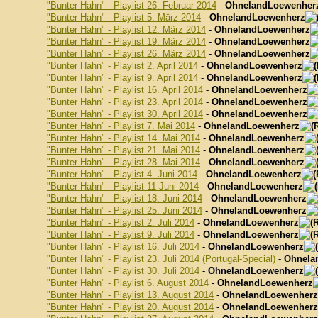
"Bunter Hahn" - Playlist 26. Februar 2014
-
OhnelandLoewenher
"Bunter Hahn" - Playlist 5. März 2014
-
OhnelandLoewenherz
"Bunter Hahn" - Playlist 12. März 2014
-
OhnelandLoewenherz
"Bunter Hahn" - Playlist 19. März 2014
-
OhnelandLoewenherz
"Bunter Hahn" - Playlist 26. März 2014
-
OhnelandLoewenherz
"Bunter Hahn" - Playlist 2. April 2014
-
OhnelandLoewenherz
"Bunter Hahn" - Playlist 9. April 2014
-
OhnelandLoewenherz
"Bunter Hahn" - Playlist 16. April 2014
-
OhnelandLoewenherz
"Bunter Hahn" - Playlist 23. April 2014
-
OhnelandLoewenherz
"Bunter Hahn" - Playlist 30. April 2014
-
OhnelandLoewenherz
"Bunter Hahn" - Playlist 7. Mai 2014
-
OhnelandLoewenherz
"Bunter Hahn" - Playlist 14. Mai 2014
-
OhnelandLoewenherz
"Bunter Hahn" - Playlist 21. Mai 2014
-
OhnelandLoewenherz
"Bunter Hahn" - Playlist 28. Mai 2014
-
OhnelandLoewenherz
"Bunter Hahn" - Playlist 4. Juni 2014
-
OhnelandLoewenherz
"Bunter Hahn" - Playlist 11 Juni 2014
-
OhnelandLoewenherz
"Bunter Hahn" - Playlist 18. Juni 2014
-
OhnelandLoewenherz
"Bunter Hahn" - Playlist 25. Juni 2014
-
OhnelandLoewenherz
"Bunter Hahn" - Playlist 2. Juli 2014
-
OhnelandLoewenherz
"Bunter Hahn" - Playlist 9. Juli 2014
-
OhnelandLoewenherz
"Bunter Hahn" - Playlist 16. Juli 2014
-
OhnelandLoewenherz
"Bunter Hahn" - Playlist 23. Juli 2014 (Portugal-Special)
-
Ohnela
"Bunter Hahn" - Playlist 30. Juli 2014
-
OhnelandLoewenherz
"Bunter Hahn" - Playlist 6. August 2014
-
OhnelandLoewenherz
"Bunter Hahn" - Playlist 13. August 2014
-
OhnelandLoewenherz
"Bunter Hahn" - Playlist 20. August 2014
-
OhnelandLoewenherz