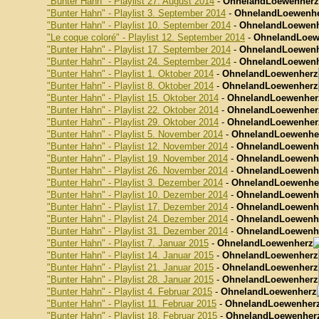
"Bunter Hahn" - Playlist 27. August 2014
-
OhnelandLoewenherz
"Bunter Hahn" - Playlist 3. September 2014
-
OhnelandLoewenh
"Bunter Hahn" - Playlist 10. September 2014
-
OhnelandLoewen
"Le coque coloré" - Playlist 12. September 2014
-
OhnelandLoew
"Bunter Hahn" - Playlist 17. September 2014
-
OhnelandLoewen
"Bunter Hahn" - Playlist 24. September 2014
-
OhnelandLoewen
"Bunter Hahn" - Playlist 1. Oktober 2014
-
OhnelandLoewenherz
"Bunter Hahn" - Playlist 8. Oktober 2014
-
OhnelandLoewenherz
"Bunter Hahn" - Playlist 15. Oktober 2014
-
OhnelandLoewenher
"Bunter Hahn" - Playlist 22. Oktober 2014
-
OhnelandLoewenher
"Bunter Hahn" - Playlist 29. Oktober 2014
-
OhnelandLoewenher
"Bunter Hahn" - Playlist 5. November 2014
-
OhnelandLoewenhe
"Bunter Hahn" - Playlist 12. November 2014
-
OhnelandLoewenh
"Bunter Hahn" - Playlist 19. November 2014
-
OhnelandLoewenh
"Bunter Hahn" - Playlist 26. November 2014
-
OhnelandLoewenh
"Bunter Hahn" - Playlist 3. Dezember 2014
-
OhnelandLoewenhe
"Bunter Hahn" - Playlist 10. Dezember 2014
-
OhnelandLoewenh
"Bunter Hahn" - Playlist 17. Dezember 2014
-
OhnelandLoewenh
"Bunter Hahn" - Playlist 24. Dezember 2014
-
OhnelandLoewenh
"Bunter Hahn" - Playlist 31. Dezember 2014
-
OhnelandLoewenh
"Bunter Hahn" - Playlist 7. Januar 2015
-
OhnelandLoewenherz
"Bunter Hahn" - Playlist 14. Januar 2015
-
OhnelandLoewenherz
"Bunter Hahn" - Playlist 21. Januar 2015
-
OhnelandLoewenherz
"Bunter Hahn" - Playlist 28. Januar 2015
-
OhnelandLoewenherz
"Bunter Hahn" - Playlist 4. Februar 2015
-
OhnelandLoewenherz
"Bunter Hahn" - Playlist 11. Februar 2015
-
OhnelandLoewenher
"Bunter Hahn" - Playlist 18. Februar 2015
-
OhnelandLoewenher