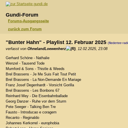
gundi.de
Gundi-Forum
Forums-Ausgangsseite
zurück zum Forum
"Bunter Hahn" - Playlist 12. Februar 2025
(fliedertee-rad
verfasst von
OhnelandLoewenherz
, 12.02.2025, 23:08
Gerhard Schöne - Nathalie
Wenzel - Tausend Tode
Mumford & Sons - Thistle & Weeds
Brel Brassens - Je Me Suis Fait Tout Petit
Brel Brassens - La Non-Demande En Mariage
Franz Josef Degenhardt - Vorsicht Gorilla
Brel Brassens - Les Bonbons 67
Reinhard Mey - Die Eisenbahnballade
Georg Danzer - Ruhe vor dem Sturm
Pete Seeger - Talking Ben Tre
Fausto - Introducao e coragem
Recanto - Reginaldo
Johannes Kerkorrel - europhobia