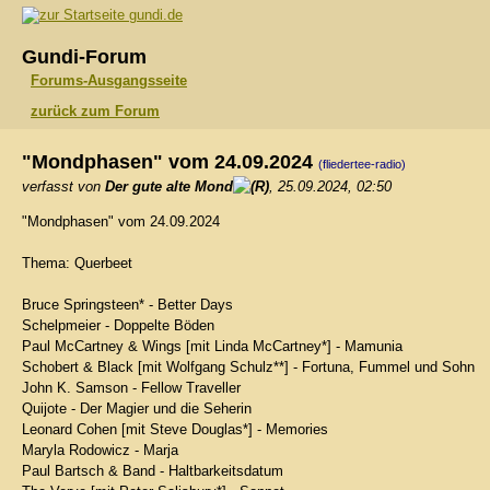
gundi.de
Gundi-Forum
Forums-Ausgangsseite
zurück zum Forum
"Mondphasen" vom 24.09.2024
(fliedertee-radio)
verfasst von
Der gute alte Mond
, 25.09.2024, 02:50
"Mondphasen" vom 24.09.2024
Thema: Querbeet
Bruce Springsteen* - Better Days
Schelpmeier - Doppelte Böden
Paul McCartney & Wings [mit Linda McCartney*] - Mamunia
Schobert & Black [mit Wolfgang Schulz**] - Fortuna, Fummel und Sohn
John K. Samson - Fellow Traveller
Quijote - Der Magier und die Seherin
Leonard Cohen [mit Steve Douglas*] - Memories
Maryla Rodowicz - Marja
Paul Bartsch & Band - Haltbarkeitsdatum