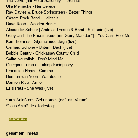
The Verve [mit Peter Salisbury*] - Sonnet
Ulla Meinecke - Nur Gerede
Ray Davies & Bruce Springsteen - Better Things
Cäsars Rock Band - Halbzeit
Dave Robb - Wooden Horse
Alexander Scheer | Andreas Dresen & Band - Soll sein (live)
Gerry and The Pacemakers [mit Gerry Marsden*] - You Can't Fool Me
Kari Bremnes - Stjernelause døgn (live)
Gerhard Schöne - Unterm Dach (live)
Bobbie Gentry - Chickasaw County Child
Salim Nourallah - Don't Mind Me
Grzegorz Turnau - Takiej drugiej nocy
Francoise Hardy - Comme
Herman van Veen - Wat doe je
Damien Rice - Amie
Ellis Paul - She Was (live)
* aus Anlaß des Geburtstags (ggf. am Vortag)
** aus Anlaß des Todestags
antworten
gesamter Thread: