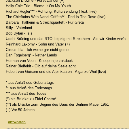
Jackson Browne - For A Dancer (+)
Holly Cole Trio - Blame It On My Youth
Richard Rogler*** - Achtung: Kultursendung (Text, live)
The Chieftains With Nanci Griffith** - Red Is The Rose (live)
Barbara Thalheim & Streichquartett - Für Greta
Silly - Vaterland
Bob Dylan - Isis
Uschi Brüning und das RTO Leipzig mit Streichern - Als wir Kinder war'n
Reinhard Lakomy - Sohn und Vater (+)
Circus Lila - Ich weine gar nicht gerne
Dan Fogelberg* - Nether Lands
Herman van Veen - Knoop in je zakdoek
Rainer Bielfeldt - Gib auf deine Seele acht
Hubert von Goisern und die Alpinkatzen - A ganze Weil (live)
* aus Anlaß des Geburtstags
** aus Anlaß des Todestags
*** aus Anlaß des Todes
(°) als Brücke zu Fidel Castro*
(°°) als Brücke zum Beginn des Baus der Berliner Mauer 1961
(+) Vor 50 Jahren
antworten