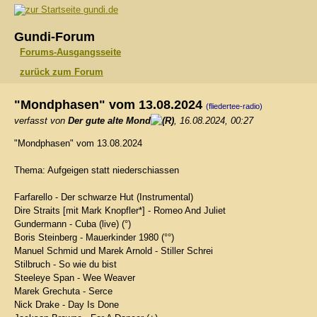
gundi.de
Gundi-Forum
Forums-Ausgangsseite
zurück zum Forum
"Mondphasen" vom 13.08.2024
(fliedertee-radio)
verfasst von
Der gute alte Mond
, 16.08.2024, 00:27
"Mondphasen" vom 13.08.2024
Thema: Aufgeigen statt niederschiassen
Farfarello - Der schwarze Hut (Instrumental)
Dire Straits [mit Mark Knopfler*] - Romeo And Juliet
Gundermann - Cuba (live) (°)
Boris Steinberg - Mauerkinder 1980 (°°)
Manuel Schmid und Marek Arnold - Stiller Schrei
Stilbruch - So wie du bist
Steeleye Span - Wee Weaver
Marek Grechuta - Serce
Nick Drake - Day Is Done