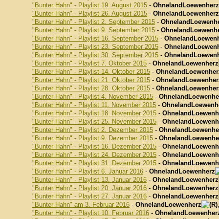
"Bunter Hahn" - Playlist 19. August 2015
-
OhnelandLoewenherz
"Bunter Hahn" - Playlist 26. August 2015
-
OhnelandLoewenherz
"Bunter Hahn" - Playlist 2. September 2015
-
OhnelandLoewenh
"Bunter Hahn" - Playlist 9. September 2015
-
OhnelandLoewenh
"Bunter Hahn" - Playlist 16. September 2015
-
OhnelandLoewen
"Bunter Hahn" - Playlist 23. September 2015
-
OhnelandLoewen
"Bunter Hahn" - Playlist 30. September 2015
-
OhnelandLoewen
"Bunter Hahn" - Playlist 7. Oktober 2015
-
OhnelandLoewenherz
"Bunter Hahn" - Playlist 14. Oktober 2015
-
OhnelandLoewenher
"Bunter Hahn" - Playlist 21. Oktober 2015
-
OhnelandLoewenher
"Bunter Hahn" - Playlist 28. Oktober 2015
-
OhnelandLoewenher
"Bunter Hahn" - Playlist 4. November 2015
-
OhnelandLoewenhe
"Bunter Hahn" - Playlist 11. November 2015
-
OhnelandLoewenh
"Bunter Hahn" - Playlist 18. November 2015
-
OhnelandLoewenh
"Bunter Hahn" - Playlist 25. November 2015
-
OhnelandLoewenh
"Bunter Hahn" - Playlist 2. Dezember 2015
-
OhnelandLoewenhe
"Bunter Hahn" - Playlist 9. Dezember 2015
-
OhnelandLoewenhe
"Bunter Hahn" - Playlist 16. Dezember 2015
-
OhnelandLoewenh
"Bunter Hahn" - Playlist 24. Dezember 2015
-
OhnelandLoewenh
"Bunter Hahn" - Playlist 31. Dezember 2015
-
OhnelandLoewenh
"Bunter Hahn" - Playlist 6. Januar 2016
-
OhnelandLoewenherz
"Bunter Hahn" - Playlist 13. Januar 2016
-
OhnelandLoewenherz
"Bunter Hahn" - Playlist 20. Januar 2016
-
OhnelandLoewenherz
"Bunter Hahn" - Playlist 27. Januar 2016
-
OhnelandLoewenherz
"Bunter Hahn" am 3. Februar 2016
-
OhnelandLoewenherz
"Bunter Hahn" - Playlist 10. Februar 2016
-
OhnelandLoewenher