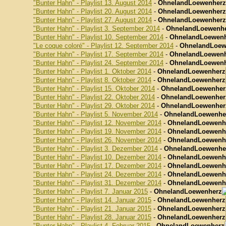
"Bunter Hahn" - Playlist 13. August 2014
-
OhnelandLoewenherz
"Bunter Hahn" - Playlist 20. August 2014
-
OhnelandLoewenherz
"Bunter Hahn" - Playlist 27. August 2014
-
OhnelandLoewenherz
"Bunter Hahn" - Playlist 3. September 2014
-
OhnelandLoewenh
"Bunter Hahn" - Playlist 10. September 2014
-
OhnelandLoewen
"Le coque coloré" - Playlist 12. September 2014
-
OhnelandLoew
"Bunter Hahn" - Playlist 17. September 2014
-
OhnelandLoewen
"Bunter Hahn" - Playlist 24. September 2014
-
OhnelandLoewen
"Bunter Hahn" - Playlist 1. Oktober 2014
-
OhnelandLoewenherz
"Bunter Hahn" - Playlist 8. Oktober 2014
-
OhnelandLoewenherz
"Bunter Hahn" - Playlist 15. Oktober 2014
-
OhnelandLoewenher
"Bunter Hahn" - Playlist 22. Oktober 2014
-
OhnelandLoewenher
"Bunter Hahn" - Playlist 29. Oktober 2014
-
OhnelandLoewenher
"Bunter Hahn" - Playlist 5. November 2014
-
OhnelandLoewenhe
"Bunter Hahn" - Playlist 12. November 2014
-
OhnelandLoewenh
"Bunter Hahn" - Playlist 19. November 2014
-
OhnelandLoewenh
"Bunter Hahn" - Playlist 26. November 2014
-
OhnelandLoewenh
"Bunter Hahn" - Playlist 3. Dezember 2014
-
OhnelandLoewenhe
"Bunter Hahn" - Playlist 10. Dezember 2014
-
OhnelandLoewenh
"Bunter Hahn" - Playlist 17. Dezember 2014
-
OhnelandLoewenh
"Bunter Hahn" - Playlist 24. Dezember 2014
-
OhnelandLoewenh
"Bunter Hahn" - Playlist 31. Dezember 2014
-
OhnelandLoewenh
"Bunter Hahn" - Playlist 7. Januar 2015
-
OhnelandLoewenherz
"Bunter Hahn" - Playlist 14. Januar 2015
-
OhnelandLoewenherz
"Bunter Hahn" - Playlist 21. Januar 2015
-
OhnelandLoewenherz
"Bunter Hahn" - Playlist 28. Januar 2015
-
OhnelandLoewenherz
"Bunter Hahn" - Playlist 4. Februar 2015
-
OhnelandLoewenherz