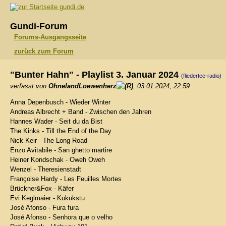
gundi.de
Gundi-Forum
Forums-Ausgangsseite
zurück zum Forum
"Bunter Hahn" - Playlist 3. Januar 2024
(fliedertee-radio)
verfasst von
OhnelandLoewenherz
, 03.01.2024, 22:59
Anna Depenbusch - Wieder Winter
Andreas Albrecht + Band - Zwischen den Jahren
Hannes Wader - Seit du da Bist
The Kinks - Till the End of the Day
Nick Keir - The Long Road
Enzo Avitabile - San ghetto martire
Heiner Kondschak - Oweh Oweh
Wenzel - Theresienstadt
Françoise Hardy - Les Feuilles Mortes
Brückner&Fox - Käfer
Evi Keglmaier - Kukukstu
José Afonso - Fura fura
José Afonso - Senhora que o velho