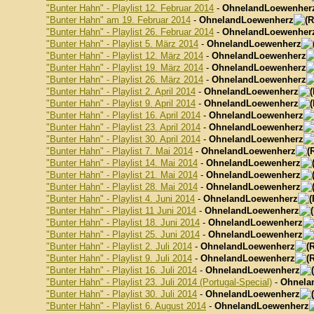
"Bunter Hahn" - Playlist 12. Februar 2014
-
OhnelandLoewenher
"Bunter Hahn" am 19. Februar 2014
-
OhnelandLoewenherz
"Bunter Hahn" - Playlist 26. Februar 2014
-
OhnelandLoewenher
"Bunter Hahn" - Playlist 5. März 2014
-
OhnelandLoewenherz
"Bunter Hahn" - Playlist 12. März 2014
-
OhnelandLoewenherz
"Bunter Hahn" - Playlist 19. März 2014
-
OhnelandLoewenherz
"Bunter Hahn" - Playlist 26. März 2014
-
OhnelandLoewenherz
"Bunter Hahn" - Playlist 2. April 2014
-
OhnelandLoewenherz
"Bunter Hahn" - Playlist 9. April 2014
-
OhnelandLoewenherz
"Bunter Hahn" - Playlist 16. April 2014
-
OhnelandLoewenherz
"Bunter Hahn" - Playlist 23. April 2014
-
OhnelandLoewenherz
"Bunter Hahn" - Playlist 30. April 2014
-
OhnelandLoewenherz
"Bunter Hahn" - Playlist 7. Mai 2014
-
OhnelandLoewenherz
"Bunter Hahn" - Playlist 14. Mai 2014
-
OhnelandLoewenherz
"Bunter Hahn" - Playlist 21. Mai 2014
-
OhnelandLoewenherz
"Bunter Hahn" - Playlist 28. Mai 2014
-
OhnelandLoewenherz
"Bunter Hahn" - Playlist 4. Juni 2014
-
OhnelandLoewenherz
"Bunter Hahn" - Playlist 11 Juni 2014
-
OhnelandLoewenherz
"Bunter Hahn" - Playlist 18. Juni 2014
-
OhnelandLoewenherz
"Bunter Hahn" - Playlist 25. Juni 2014
-
OhnelandLoewenherz
"Bunter Hahn" - Playlist 2. Juli 2014
-
OhnelandLoewenherz
"Bunter Hahn" - Playlist 9. Juli 2014
-
OhnelandLoewenherz
"Bunter Hahn" - Playlist 16. Juli 2014
-
OhnelandLoewenherz
"Bunter Hahn" - Playlist 23. Juli 2014 (Portugal-Special)
-
Ohnela
"Bunter Hahn" - Playlist 30. Juli 2014
-
OhnelandLoewenherz
"Bunter Hahn" - Playlist 6. August 2014
-
OhnelandLoewenherz