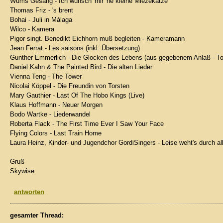
Wums Gesang - Ich wünsch' mir 'ne kleine Miezekatze
Thomas Friz - 's brent
Bohai - Juli in Málaga
Wilco - Kamera
Pigor singt. Benedikt Eichhorn muß begleiten - Kameramann
Jean Ferrat - Les saisons (inkl. Übersetzung)
Gunther Emmerlich - Die Glocken des Lebens (aus gegebenem Anlaß - T
Daniel Kahn & The Painted Bird - Die alten Lieder
Vienna Teng - The Tower
Nicolai Köppel - Die Freundin von Torsten
Mary Gauthier - Last Of The Hobo Kings (Live)
Klaus Hoffmann - Neuer Morgen
Bodo Wartke - Liederwandel
Roberta Flack - The First Time Ever I Saw Your Face
Flying Colors - Last Train Home
Laura Heinz, Kinder- und Jugendchor GordiSingers - Leise weht's durch al
Gruß
Skywise
antworten
gesamter Thread: