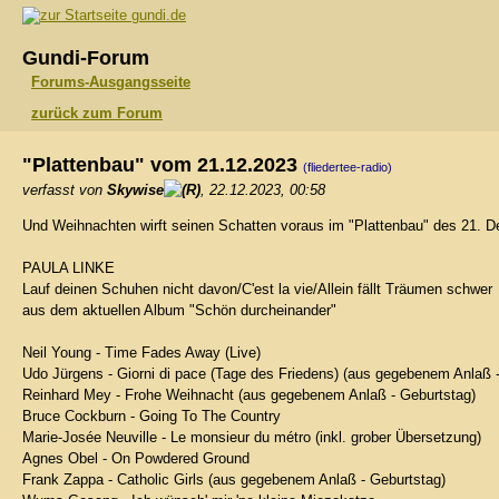
gundi.de
Gundi-Forum
Forums-Ausgangsseite
zurück zum Forum
"Plattenbau" vom 21.12.2023
(fliedertee-radio)
verfasst von
Skywise
, 22.12.2023, 00:58
Und Weihnachten wirft seinen Schatten voraus im "Plattenbau" des 21. 
PAULA LINKE
Lauf deinen Schuhen nicht davon/C'est la vie/Allein fällt Träumen schwer
aus dem aktuellen Album "Schön durcheinander"
Neil Young - Time Fades Away (Live)
Udo Jürgens - Giorni di pace (Tage des Friedens) (aus gegebenem Anlaß 
Reinhard Mey - Frohe Weihnacht (aus gegebenem Anlaß - Geburtstag)
Bruce Cockburn - Going To The Country
Marie-Josée Neuville - Le monsieur du métro (inkl. grober Übersetzung)
Agnes Obel - On Powdered Ground
Frank Zappa - Catholic Girls (aus gegebenem Anlaß - Geburtstag)