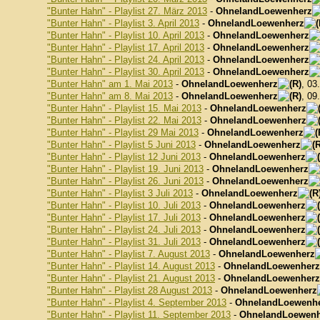
"Bunter Hahn" - Playlist 27. März 2013
-
OhnelandLoewenherz
"Bunter Hahn" - Playlist 3. April 2013
-
OhnelandLoewenherz
"Bunter Hahn" - Playlist 10. April 2013
-
OhnelandLoewenherz
"Bunter Hahn" - Playlist 17. April 2013
-
OhnelandLoewenherz
"Bunter Hahn" - Playlist 24. April 2013
-
OhnelandLoewenherz
"Bunter Hahn" - Playlist 30. April 2013
-
OhnelandLoewenherz
"Bunter Hahn" am 1. Mai 2013
-
OhnelandLoewenherz
, 03
"Bunter Hahn" am 8. Mai 2013
-
OhnelandLoewenherz
, 09
"Bunter Hahn" - Playlist 15. Mai 2013
-
OhnelandLoewenherz
"Bunter Hahn" - Playlist 22. Mai 2013
-
OhnelandLoewenherz
"Bunter Hahn" - Playlist 29 Mai 2013
-
OhnelandLoewenherz
"Bunter Hahn" - Playlist 5 Juni 2013
-
OhnelandLoewenherz
"Bunter Hahn" - Playlist 12 Juni 2013
-
OhnelandLoewenherz
"Bunter Hahn" - Playlist 19. Juni 2013
-
OhnelandLoewenherz
"Bunter Hahn" - Playlist 26. Juni 2013
-
OhnelandLoewenherz
"Bunter Hahn" - Playlist 3 Juli 2013
-
OhnelandLoewenherz
"Bunter Hahn" - Playlist 10. Juli 2013
-
OhnelandLoewenherz
"Bunter Hahn" - Playlist 17. Juli 2013
-
OhnelandLoewenherz
"Bunter Hahn" - Playlist 24. Juli 2013
-
OhnelandLoewenherz
"Bunter Hahn" - Playlist 31. Juli 2013
-
OhnelandLoewenherz
"Bunter Hahn" - Playlist 7. August 2013
-
OhnelandLoewenherz
"Bunter Hahn" - Playlist 14. August 2013
-
OhnelandLoewenherz
"Bunter Hahn" - Playlist 21. August 2013
-
OhnelandLoewenherz
"Bunter Hahn" - Playlist 28 August 2013
-
OhnelandLoewenherz
"Bunter Hahn" - Playlist 4. September 2013
-
OhnelandLoewenh
"Bunter Hahn" - Playlist 11. September 2013
-
OhnelandLoewenh