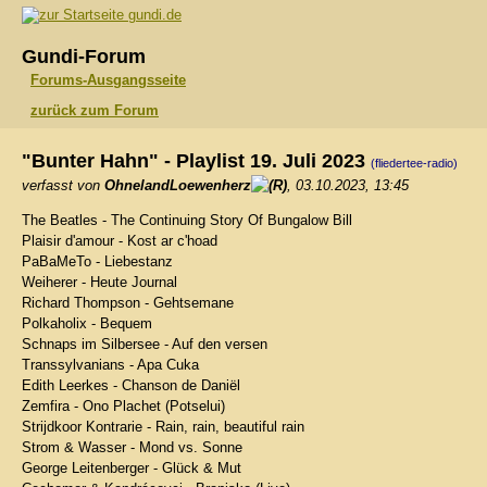
gundi.de
Gundi-Forum
Forums-Ausgangsseite
zurück zum Forum
"Bunter Hahn" - Playlist 19. Juli 2023
(fliedertee-radio)
verfasst von
OhnelandLoewenherz
, 03.10.2023, 13:45
The Beatles - The Continuing Story Of Bungalow Bill
Plaisir d'amour - Kost ar c'hoad
PaBaMeTo - Liebestanz
Weiherer - Heute Journal
Richard Thompson - Gehtsemane
Polkaholix - Bequem
Schnaps im Silbersee - Auf den versen
Transsylvanians - Apa Cuka
Edith Leerkes - Chanson de Daniël
Zemfira - Ono Plachet (Potselui)
Strijdkoor Kontrarie - Rain, rain, beautiful rain
Strom & Wasser - Mond vs. Sonne
George Leitenberger - Glück & Mut