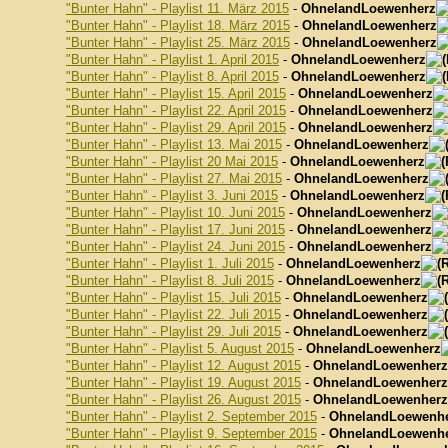
"Bunter Hahn" - Playlist 11. März 2015
-
OhnelandLoewenherz
"Bunter Hahn" - Playlist 18. März 2015
-
OhnelandLoewenherz
"Bunter Hahn" - Playlist 25. März 2015
-
OhnelandLoewenherz
"Bunter Hahn" - Playlist 1. April 2015
-
OhnelandLoewenherz
"Bunter Hahn" - Playlist 8. April 2015
-
OhnelandLoewenherz
"Bunter Hahn" - Playlist 15. April 2015
-
OhnelandLoewenherz
"Bunter Hahn" - Playlist 22. April 2015
-
OhnelandLoewenherz
"Bunter Hahn" - Playlist 29. April 2015
-
OhnelandLoewenherz
"Bunter Hahn" - Playlist 13. Mai 2015
-
OhnelandLoewenherz
"Bunter Hahn" - Playlist 20 Mai 2015
-
OhnelandLoewenherz
"Bunter Hahn" - Playlist 27. Mai 2015
-
OhnelandLoewenherz
"Bunter Hahn" - Playlist 3. Juni 2015
-
OhnelandLoewenherz
"Bunter Hahn" - Playlist 10. Juni 2015
-
OhnelandLoewenherz
"Bunter Hahn" - Playlist 17. Juni 2015
-
OhnelandLoewenherz
"Bunter Hahn" - Playlist 24. Juni 2015
-
OhnelandLoewenherz
"Bunter Hahn" - Playlist 1. Juli 2015
-
OhnelandLoewenherz
"Bunter Hahn" - Playlist 8. Juli 2015
-
OhnelandLoewenherz
"Bunter Hahn" - Playlist 15. Juli 2015
-
OhnelandLoewenherz
"Bunter Hahn" - Playlist 22. Juli 2015
-
OhnelandLoewenherz
"Bunter Hahn" - Playlist 29. Juli 2015
-
OhnelandLoewenherz
"Bunter Hahn" - Playlist 5. August 2015
-
OhnelandLoewenherz
"Bunter Hahn" - Playlist 12. August 2015
-
OhnelandLoewenherz
"Bunter Hahn" - Playlist 19. August 2015
-
OhnelandLoewenherz
"Bunter Hahn" - Playlist 26. August 2015
-
OhnelandLoewenherz
"Bunter Hahn" - Playlist 2. September 2015
-
OhnelandLoewenh
"Bunter Hahn" - Playlist 9. September 2015
-
OhnelandLoewenh