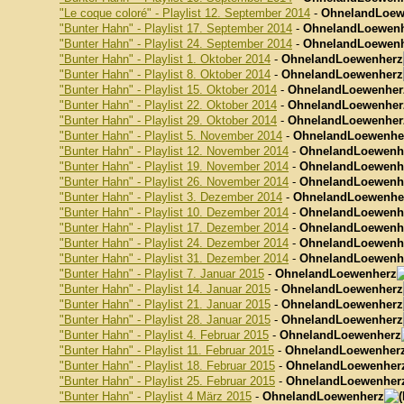
"Le coque coloré" - Playlist 12. September 2014
-
OhnelandLoew
"Bunter Hahn" - Playlist 17. September 2014
-
OhnelandLoewen
"Bunter Hahn" - Playlist 24. September 2014
-
OhnelandLoewen
"Bunter Hahn" - Playlist 1. Oktober 2014
-
OhnelandLoewenherz
"Bunter Hahn" - Playlist 8. Oktober 2014
-
OhnelandLoewenherz
"Bunter Hahn" - Playlist 15. Oktober 2014
-
OhnelandLoewenher
"Bunter Hahn" - Playlist 22. Oktober 2014
-
OhnelandLoewenher
"Bunter Hahn" - Playlist 29. Oktober 2014
-
OhnelandLoewenher
"Bunter Hahn" - Playlist 5. November 2014
-
OhnelandLoewenhe
"Bunter Hahn" - Playlist 12. November 2014
-
OhnelandLoewenh
"Bunter Hahn" - Playlist 19. November 2014
-
OhnelandLoewenh
"Bunter Hahn" - Playlist 26. November 2014
-
OhnelandLoewenh
"Bunter Hahn" - Playlist 3. Dezember 2014
-
OhnelandLoewenhe
"Bunter Hahn" - Playlist 10. Dezember 2014
-
OhnelandLoewenh
"Bunter Hahn" - Playlist 17. Dezember 2014
-
OhnelandLoewenh
"Bunter Hahn" - Playlist 24. Dezember 2014
-
OhnelandLoewenh
"Bunter Hahn" - Playlist 31. Dezember 2014
-
OhnelandLoewenh
"Bunter Hahn" - Playlist 7. Januar 2015
-
OhnelandLoewenherz
"Bunter Hahn" - Playlist 14. Januar 2015
-
OhnelandLoewenherz
"Bunter Hahn" - Playlist 21. Januar 2015
-
OhnelandLoewenherz
"Bunter Hahn" - Playlist 28. Januar 2015
-
OhnelandLoewenherz
"Bunter Hahn" - Playlist 4. Februar 2015
-
OhnelandLoewenherz
"Bunter Hahn" - Playlist 11. Februar 2015
-
OhnelandLoewenher
"Bunter Hahn" - Playlist 18. Februar 2015
-
OhnelandLoewenher
"Bunter Hahn" - Playlist 25. Februar 2015
-
OhnelandLoewenher
"Bunter Hahn" - Playlist 4 März 2015
-
OhnelandLoewenherz