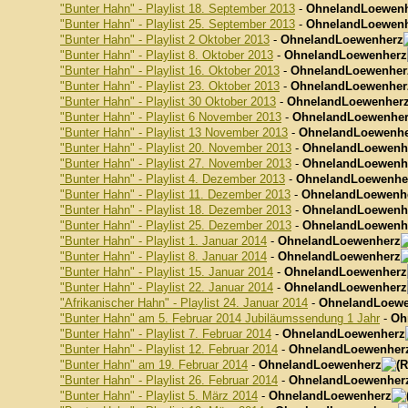
"Bunter Hahn" - Playlist 18. September 2013
-
OhnelandLoewen
"Bunter Hahn" - Playlist 25. September 2013
-
OhnelandLoewen
"Bunter Hahn" - Playlist 2 Oktober 2013
-
OhnelandLoewenherz
"Bunter Hahn" - Playlist 8. Oktober 2013
-
OhnelandLoewenherz
"Bunter Hahn" - Playlist 16. Oktober 2013
-
OhnelandLoewenher
"Bunter Hahn" - Playlist 23. Oktober 2013
-
OhnelandLoewenher
"Bunter Hahn" - Playlist 30 Oktober 2013
-
OhnelandLoewenher
"Bunter Hahn" - Playlist 6 November 2013
-
OhnelandLoewenhe
"Bunter Hahn" - Playlist 13 November 2013
-
OhnelandLoewenhe
"Bunter Hahn" - Playlist 20. November 2013
-
OhnelandLoewenh
"Bunter Hahn" - Playlist 27. November 2013
-
OhnelandLoewenh
"Bunter Hahn" - Playlist 4. Dezember 2013
-
OhnelandLoewenhe
"Bunter Hahn" - Playlist 11. Dezember 2013
-
OhnelandLoewenh
"Bunter Hahn" - Playlist 18. Dezember 2013
-
OhnelandLoewenh
"Bunter Hahn" - Playlist 25. Dezember 2013
-
OhnelandLoewenh
"Bunter Hahn" - Playlist 1. Januar 2014
-
OhnelandLoewenherz
"Bunter Hahn" - Playlist 8. Januar 2014
-
OhnelandLoewenherz
"Bunter Hahn" - Playlist 15. Januar 2014
-
OhnelandLoewenherz
"Bunter Hahn" - Playlist 22. Januar 2014
-
OhnelandLoewenherz
"Afrikanischer Hahn" - Playlist 24. Januar 2014
-
OhnelandLoewe
"Bunter Hahn" am 5. Februar 2014 Jubiläumssendung 1 Jahr
-
Oh
"Bunter Hahn" - Playlist 7. Februar 2014
-
OhnelandLoewenherz
"Bunter Hahn" - Playlist 12. Februar 2014
-
OhnelandLoewenher
"Bunter Hahn" am 19. Februar 2014
-
OhnelandLoewenherz
"Bunter Hahn" - Playlist 26. Februar 2014
-
OhnelandLoewenher
"Bunter Hahn" - Playlist 5. März 2014
-
OhnelandLoewenherz