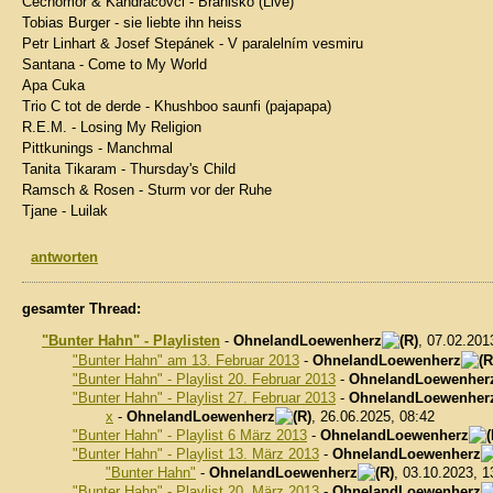
Cechomor & Kandrácovci - Branisko (Live)
Tobias Burger - sie liebte ihn heiss
Petr Linhart & Josef Stepánek - V paralelním vesmiru
Santana - Come to My World
Apa Cuka
Trio C tot de derde - Khushboo saunfi (pajapapa)
R.E.M. - Losing My Religion
Pittkunings - Manchmal
Tanita Tikaram - Thursday's Child
Ramsch & Rosen - Sturm vor der Ruhe
Tjane - Luilak
antworten
gesamter Thread:
"Bunter Hahn" - Playlisten
-
OhnelandLoewenherz
, 07.02.201
"Bunter Hahn" am 13. Februar 2013
-
OhnelandLoewenherz
"Bunter Hahn" - Playlist 20. Februar 2013
-
OhnelandLoewenher
"Bunter Hahn" - Playlist 27. Februar 2013
-
OhnelandLoewenher
x
-
OhnelandLoewenherz
, 26.06.2025, 08:42
"Bunter Hahn" - Playlist 6 März 2013
-
OhnelandLoewenherz
"Bunter Hahn" - Playlist 13. März 2013
-
OhnelandLoewenherz
"Bunter Hahn"
-
OhnelandLoewenherz
, 03.10.2023, 1
"Bunter Hahn" - Playlist 20. März 2013
-
OhnelandLoewenherz