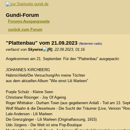
gundi.de
Gundi-Forum
Forums-Ausgangsseite
zurück zum Forum
"Plattenbau" vom 21.09.2023
(fliedertee-radio)
verfasst von
Skywise
, 22.09.2023, 01:16
Angekommen am 21. September. Für den "Plattenbau" ausgepackt:
JOHANNES KIRCHBERG
Habmichlieb/Die Versuchung/An meine Töchter
aus dem aktuellen Album "Wie einst Lili Marleen"
Purple Schulz - Kleine Seen
Christiane Rösinger - Joy Of Ageing
Roger Whittaker - Durham Town (aus gegebenem Anlaß - Tod am 13. Sep
Wolf Maahn & die Deserteure - Die Sucht der Träumer (Live, Version "Ros
Lale Andersen - Lili Marleen
Die Grenzgänger - Lili Marleen (Originalfassung, 1915)
Udo Jürgens - Die Welt ist eine Pop-Boutique