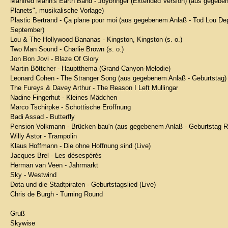
Manfred Mann's Earth Band - Joybringer (Extended Version) (aus gegebe
Planets", musikalische Vorlage)
Plastic Bertrand - Ça plane pour moi (aus gegebenem Anlaß - Tod Lou Depr
September)
Lou & The Hollywood Bananas - Kingston, Kingston (s. o.)
Two Man Sound - Charlie Brown (s. o.)
Jon Bon Jovi - Blaze Of Glory
Martin Böttcher - Hauptthema (Grand-Canyon-Melodie)
Leonard Cohen - The Stranger Song (aus gegebenem Anlaß - Geburtstag)
The Fureys & Davey Arthur - The Reason I Left Mullingar
Nadine Fingerhut - Kleines Mädchen
Marco Tschirpke - Schottische Eröffnung
Badi Assad - Butterfly
Pension Volkmann - Brücken bau'n (aus gegebenem Anlaß - Geburtstag 
Willy Astor - Trampolin
Klaus Hoffmann - Die ohne Hoffnung sind (Live)
Jacques Brel - Les désespérés
Herman van Veen - Jahrmarkt
Sky - Westwind
Dota und die Stadtpiraten - Geburtstagslied (Live)
Chris de Burgh - Turning Round
Gruß
Skywise