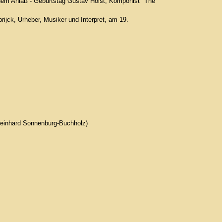
nem Anlaß - Geburtstag Gustav Holst, Komponist "The
ijck, Urheber, Musiker und Interpret, am 19.
Reinhard Sonnenburg-Buchholz)