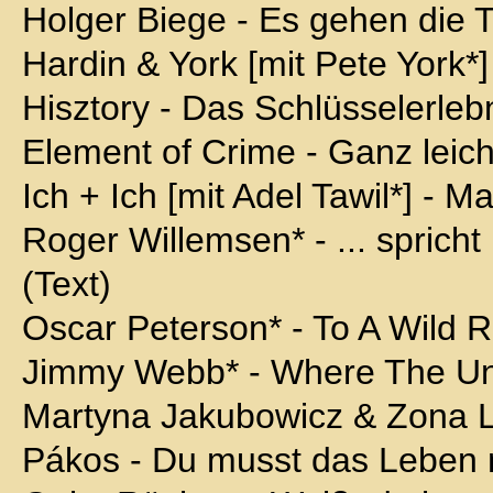
Holger Biege - Es gehen die 
Hardin & York [mit Pete York*
Hisztory - Das Schlüsselerleb
Element of Crime - Ganz leich
Ich + Ich [mit Adel Tawil*] - M
Roger Willemsen* - ... sprich
(Text)
Oscar Peterson* - To A Wild R
Jimmy Webb* - Where The Un
Martyna Jakubowicz & Zona L
Pákos - Du musst das Leben n