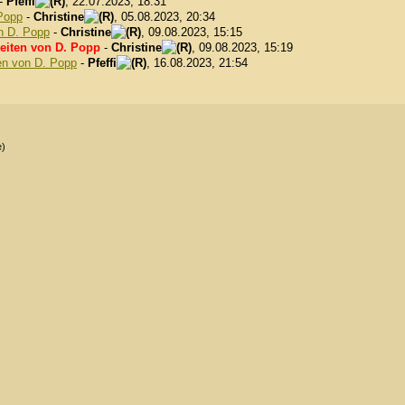
-
Pfeffi
, 22.07.2023, 18:31
 Popp
-
Christine
, 05.08.2023, 20:34
n D. Popp
-
Christine
, 09.08.2023, 15:15
eiten von D. Popp
-
Christine
, 09.08.2023, 15:19
en von D. Popp
-
Pfeffi
, 16.08.2023, 21:54
e)