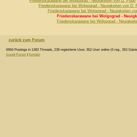
Friedenskarawane bei Wolgograd - Neuigkeiten von D. Popp
Friedenskarawane bei Wolgograd - Neuigkeiten von D.
Friedenskarawane bei Wolgograd - Neuigkeiten vo
Friedenskarawane bei Wolgograd - Neuigk
Friedenskarawane bei Wolgograd - Neuigkeit
zurück zum Forum
6950 Postings in 1383 Threads, 239 registrierte User, 352 User online (0 reg., 352 Gäst
Gundi-Forum
|
Kontakt