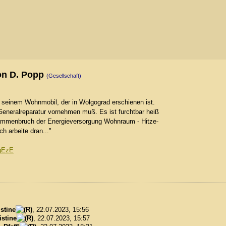
on D. Popp
(Gesellschaft)
aus seinem Wohnmobil, der in Wolgograd erschienen ist.
 Generalreparatur vornehmen muß. Es ist furchtbar heiß
zusammenbruch der Energieversorgung Wohnraum - Hitze-
h arbeite dran..."
_gEzE
stine
, 22.07.2023, 15:56
istine
, 22.07.2023, 15:57