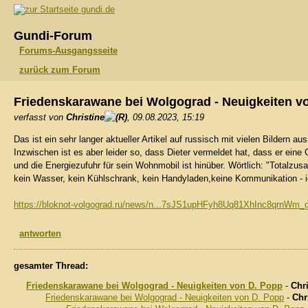
gundi.de
Gundi-Forum
Forums-Ausgangsseite
zurück zum Forum
Friedenskarawane bei Wolgograd - Neuigkeiten v
verfasst von
Christine
, 09.08.2023, 15:19
Das ist ein sehr langer aktueller Artikel auf russisch mit vielen Bildern 
Inzwischen ist es aber leider so, dass Dieter vermeldet hat, dass er eine
und die Energiezufuhr für sein Wohnmobil ist hinüber. Wörtlich: "Total
kein Wasser, kein Kühlschrank, kein Handyladen,keine Kommunikation - ic
https://bloknot-volgograd.ru/news/n...7sJS1upHFyh8Uq81XhInc8qrnWm
antworten
gesamter Thread:
Friedenskarawane bei Wolgograd - Neuigkeiten von D. Popp
-
Chri
Friedenskarawane bei Wolgograd - Neuigkeiten von D. Popp
-
Chr