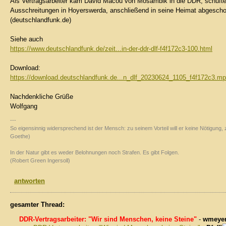
Als Vertragsarbeiter kam David Macou von Mosambik in die DDR, schufte
Ausschreitungen in Hoyerswerda, anschließend in seine Heimat abgeschobe
(deutschlandfunk.de)
Siehe auch
https://www.deutschlandfunk.de/zeit...in-der-ddr-dlf-f4f172c3-100.html
Download:
https://download.deutschlandfunk.de...n_dlf_20230624_1105_f4f172c3.m
Nachdenkliche Grüße
Wolfgang
---
So eigensinnig widersprechend ist der Mensch: zu seinem Vorteil will er keine Nötigun
Goethe)
In der Natur gibt es weder Belohnungen noch Strafen. Es gibt Folgen.
(Robert Green Ingersoll)
antworten
gesamter Thread:
DDR-Vertragsarbeiter: "Wir sind Menschen, keine Steine"
-
wmeye