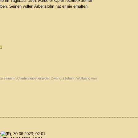
te im Tagebau. 1991 wurde er Opfer rechtsextremer
n. Seinen vollen Arbeitslohn hat er nie erhalten.
p3
g, zu seinem Schaden leidet er jeden Zwang. (Johann Wolfgang von
r
, 30.06.2023, 02:01