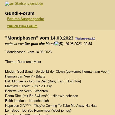
gundi.de
Gundi-Forum
Forums-Ausgangsseite
zurück zum Forum
"Mondphasen" vom 14.03.2023
(fliedertee-radio)
verfasst von
Der gute alte Mond
, 16.03.2023, 22:58
"Mondphasen" vom 14.03.2023
Thema: Rund ums Moor
Modern Soul Band - So denkt der Clown (gewidmet Herman van Veen)
Herman van Veen* - Bilanz
Dirk Michaelis - Gib mir Zeit (Baby Can I Hold You)
Matthew Fisher** - It's So Easy
Babette van Veen - Wachten
Panta Rhei [mit Ed Swillms**] - Hier wie nebenan
Edith Leerkes - Ich sehe dich
Napoleon XIV**** - They're Coming To Take Me Away Ha-Haa
Lori Spee - Do You Remember (Weet je nog)