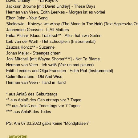
David Lindley**** - El Rayo-X
Jackson Browne [mit David Lindley] - These Days
Herman van Veen, Edith Leerkes - Morgen ist es vorbei
Elton John - Your Song
Skaldowie - Ksiezyc we wlosy (The Moon In The Hair) (Text Agnieszka Os
Jannemien Cnossen - It All Matters
Erika Pluhar, Klaus Trabitsch** - Alles hat zwa Seiten
Erik van der Wurff - Het schoolplein (Instrumental)
Zsuzsa Koncz** - Suzanne
Johan Meijer - Steengezichten
Joni Mitchell [mit Wayne Shorter****] - Not To Blame
Herman van Veen - Ich weiß (Voir un ami pleurer)
Edith Leerkes and Olga Franssen - Edith Piaf (Instrumental)
Colin Blunstone - Old And Wise
Herman van Veen - Hand in Hand
* aus Anlaß des Geburtstags
** aus Anlaß des Geburtstags vor 7 Tagen
*** aus Anlaß des Todestags vor 7 Tagen
**** aus Anlaß des Todes
PS: Am 07.03.2023 gab's keine "Mondphasen".
antworten