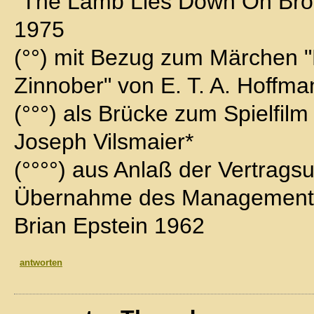
"The Lamb Lies Down On Bro
1975
(°°) mit Bezug zum Märchen 
Zinnober" von E. T. A. Hoffma
(°°°) als Brücke zum Spielfil
Joseph Vilsmaier*
(°°°°) aus Anlaß der Vertrags
Übernahme des Managements 
Brian Epstein 1962
antworten