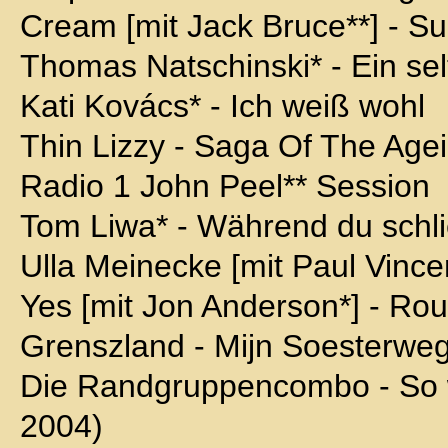
Cream [mit Jack Bruce**] - S
Thomas Natschinski* - Ein se
Kati Kovács* - Ich weiß wohl
Thin Lizzy - Saga Of The Ag
Radio 1 John Peel** Session
Tom Liwa* - Während du schli
Ulla Meinecke [mit Paul Vincent
Yes [mit Jon Anderson*] - Ro
Grenszland - Mijn Soesterwe
Die Randgruppencombo - So wi
2004)