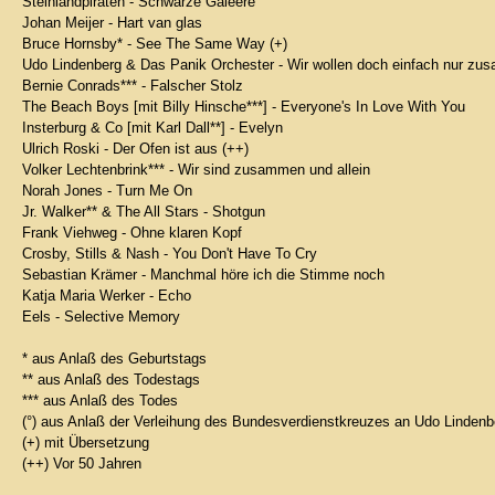
Steinlandpiraten - Schwarze Galeere
Johan Meijer - Hart van glas
Bruce Hornsby* - See The Same Way (+)
Udo Lindenberg & Das Panik Orchester - Wir wollen doch einfach nur zus
Bernie Conrads*** - Falscher Stolz
The Beach Boys [mit Billy Hinsche***] - Everyone's In Love With You
Insterburg & Co [mit Karl Dall**] - Evelyn
Ulrich Roski - Der Ofen ist aus (++)
Volker Lechtenbrink*** - Wir sind zusammen und allein
Norah Jones - Turn Me On
Jr. Walker** & The All Stars - Shotgun
Frank Viehweg - Ohne klaren Kopf
Crosby, Stills & Nash - You Don't Have To Cry
Sebastian Krämer - Manchmal höre ich die Stimme noch
Katja Maria Werker - Echo
Eels - Selective Memory
* aus Anlaß des Geburtstags
** aus Anlaß des Todestags
*** aus Anlaß des Todes
(°) aus Anlaß der Verleihung des Bundesverdienstkreuzes an Udo Linden
(+) mit Übersetzung
(++) Vor 50 Jahren