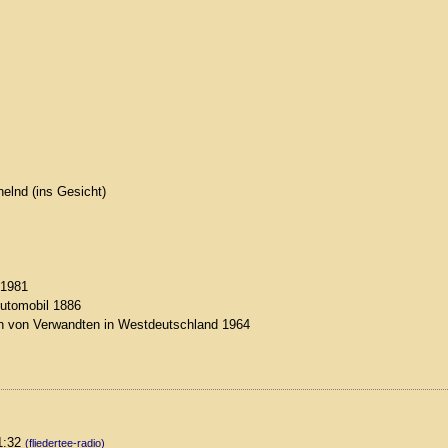
helnd (ins Gesicht)
 1981
Automobil 1886
ch von Verwandten in Westdeutschland 1964
01:32
(fliedertee-radio)