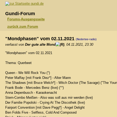
gundi.de
Gundi-Forum
Forums-Ausgangsseite
zurück zum Forum
"Mondphasen" vom 02.11.2021
(fliedertee-radio)
verfasst von
Der gute alte Mond
, 04.11.2021, 23:30
"Mondphasen" vom 02.11.2021
Thema: Querbeet
Queen - We Will Rock You (°)
Peter Maffay [mit Frank Diez*] - Alter Mann
The Shadows [mit Bruce Welch*] - Witch Doctor (The Savage) ("The Youn
Frank Bode - Mercedes Benz (live) (°°)
Anna Depenbusch - Karaokenacht
Stern-Combo Meißen - Also was soll aus mir werden (live)
Der Familie Popolski - Crying At The Discothek (live)
Fairport Convention [mit Dave Pegg*] - Angel Delight
Ben Folds Five - Selfless, Cold And Composed