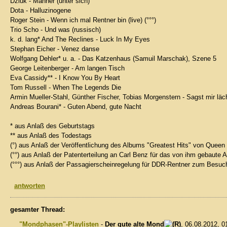
Dziuk - Männer (unter sich)
Dota - Halluzinogene
Roger Stein - Wenn ich mal Rentner bin (live) (°°°)
Trio Scho - Und was (russisch)
k. d. lang* And The Reclines - Luck In My Eyes
Stephan Eicher - Venez danse
Wolfgang Dehler* u. a. - Das Katzenhaus (Samuil Marschak), Szene 5
George Leitenberger - Am langen Tisch
Eva Cassidy** - I Know You By Heart
Tom Russell - When The Legends Die
Armin Mueller-Stahl, Günther Fischer, Tobias Morgenstern - Sagst mir läc
Andreas Bourani* - Guten Abend, gute Nacht
* aus Anlaß des Geburtstags
** aus Anlaß des Todestags
(°) aus Anlaß der Veröffentlichung des Albums "Greatest Hits" von Queen
(°°) aus Anlaß der Patenterteilung an Carl Benz für das von ihm gebaute 
(°°°) aus Anlaß der Passagierscheinregelung für DDR-Rentner zum Besu
antworten
gesamter Thread:
"Mondphasen"-Playlisten
-
Der gute alte Mond
, 06.08.2012, 