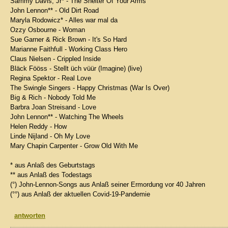
Sammy Davis, Jr* - The Shelter Of Your Arms
John Lennon** - Old Dirt Road
Maryla Rodowicz* - Alles war mal da
Ozzy Osbourne - Woman
Sue Garner & Rick Brown - It's So Hard
Marianne Faithfull - Working Class Hero
Claus Nielsen - Crippled Inside
Bläck Fööss - Stellt üch vüür (Imagine) (live)
Regina Spektor - Real Love
The Swingle Singers - Happy Christmas (War Is Over)
Big & Rich - Nobody Told Me
Barbra Joan Streisand - Love
John Lennon** - Watching The Wheels
Helen Reddy - How
Linde Nijland - Oh My Love
Mary Chapin Carpenter - Grow Old With Me
* aus Anlaß des Geburtstags
** aus Anlaß des Todestags
(°) John-Lennon-Songs aus Anlaß seiner Ermordung vor 40 Jahren
(°°) aus Anlaß der aktuellen Covid-19-Pandemie
antworten