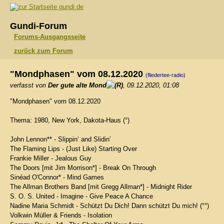
gundi.de
Gundi-Forum
Forums-Ausgangsseite
zurück zum Forum
"Mondphasen" vom 08.12.2020
(fliedertee-radio)
verfasst von
Der gute alte Mond
, 09.12.2020, 01:08
"Mondphasen" vom 08.12.2020
Thema: 1980, New York, Dakota-Haus (°)
John Lennon** - Slippin’ and Slidin’
The Flaming Lips - (Just Like) Starting Over
Frankie Miller - Jealous Guy
The Doors [mit Jim Morrison*] - Break On Through
Sinéad O'Connor* - Mind Games
The Allman Brothers Band [mit Gregg Allman*] - Midnight Rider
S. O. S. United - Imagine - Give Peace A Chance
Nadine Maria Schmidt - Schützt Du Dich! Dann schützt Du mich! (°°)
Volkwin Müller & Friends - Isolation