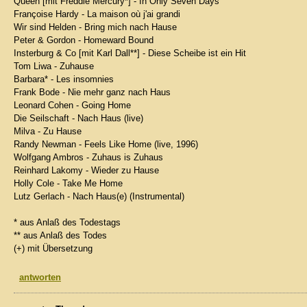
Queen [mit Freddie Mercury*] - In Only Seven Days
Françoise Hardy - La maison où j'ai grandi
Wir sind Helden - Bring mich nach Hause
Peter & Gordon - Homeward Bound
Insterburg & Co [mit Karl Dall**] - Diese Scheibe ist ein Hit
Tom Liwa - Zuhause
Barbara* - Les insomnies
Frank Bode - Nie mehr ganz nach Haus
Leonard Cohen - Going Home
Die Seilschaft - Nach Haus (live)
Milva - Zu Hause
Randy Newman - Feels Like Home (live, 1996)
Wolfgang Ambros - Zuhaus is Zuhaus
Reinhard Lakomy - Wieder zu Hause
Holly Cole - Take Me Home
Lutz Gerlach - Nach Haus(e) (Instrumental)
* aus Anlaß des Todestags
** aus Anlaß des Todes
(+) mit Übersetzung
antworten