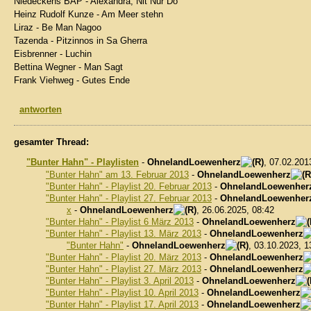
Niedeckens BAP - Alexandra, Nit Nur Do
Heinz Rudolf Kunze - Am Meer stehn
Liraz - Be Man Nagoo
Tazenda - Pitzinnos in Sa Gherra
Eisbrenner - Luchin
Bettina Wegner - Man Sagt
Frank Viehweg - Gutes Ende
antworten
gesamter Thread:
"Bunter Hahn" - Playlisten
-
OhnelandLoewenherz
, 07.02.201
"Bunter Hahn" am 13. Februar 2013
-
OhnelandLoewenherz
"Bunter Hahn" - Playlist 20. Februar 2013
-
OhnelandLoewenher
"Bunter Hahn" - Playlist 27. Februar 2013
-
OhnelandLoewenher
x
-
OhnelandLoewenherz
, 26.06.2025, 08:42
"Bunter Hahn" - Playlist 6 März 2013
-
OhnelandLoewenherz
"Bunter Hahn" - Playlist 13. März 2013
-
OhnelandLoewenherz
"Bunter Hahn"
-
OhnelandLoewenherz
, 03.10.2023, 1
"Bunter Hahn" - Playlist 20. März 2013
-
OhnelandLoewenherz
"Bunter Hahn" - Playlist 27. März 2013
-
OhnelandLoewenherz
"Bunter Hahn" - Playlist 3. April 2013
-
OhnelandLoewenherz
"Bunter Hahn" - Playlist 10. April 2013
-
OhnelandLoewenherz
"Bunter Hahn" - Playlist 17. April 2013
-
OhnelandLoewenherz