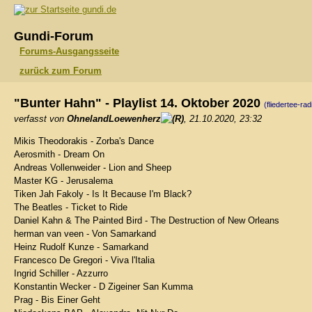
gundi.de
Gundi-Forum
Forums-Ausgangsseite
zurück zum Forum
"Bunter Hahn" - Playlist 14. Oktober 2020
(fliedertee-rad
verfasst von
OhnelandLoewenherz
, 21.10.2020, 23:32
Mikis Theodorakis - Zorba's Dance
Aerosmith - Dream On
Andreas Vollenweider - Lion and Sheep
Master KG - Jerusalema
Tiken Jah Fakoly - Is It Because I'm Black?
The Beatles - Ticket to Ride
Daniel Kahn & The Painted Bird - The Destruction of New Orleans
herman van veen - Von Samarkand
Heinz Rudolf Kunze - Samarkand
Francesco De Gregori - Viva l'Italia
Ingrid Schiller - Azzurro
Konstantin Wecker - D Zigeiner San Kumma
Prag - Bis Einer Geht