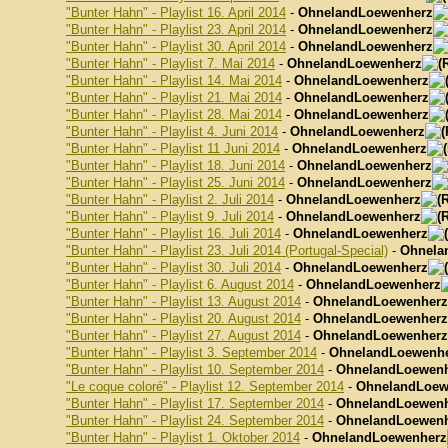
"Bunter Hahn" - Playlist 16. April 2014
-
OhnelandLoewenherz
"Bunter Hahn" - Playlist 23. April 2014
-
OhnelandLoewenherz
"Bunter Hahn" - Playlist 30. April 2014
-
OhnelandLoewenherz
"Bunter Hahn" - Playlist 7. Mai 2014
-
OhnelandLoewenherz
"Bunter Hahn" - Playlist 14. Mai 2014
-
OhnelandLoewenherz
"Bunter Hahn" - Playlist 21. Mai 2014
-
OhnelandLoewenherz
"Bunter Hahn" - Playlist 28. Mai 2014
-
OhnelandLoewenherz
"Bunter Hahn" - Playlist 4. Juni 2014
-
OhnelandLoewenherz
"Bunter Hahn" - Playlist 11 Juni 2014
-
OhnelandLoewenherz
"Bunter Hahn" - Playlist 18. Juni 2014
-
OhnelandLoewenherz
"Bunter Hahn" - Playlist 25. Juni 2014
-
OhnelandLoewenherz
"Bunter Hahn" - Playlist 2. Juli 2014
-
OhnelandLoewenherz
"Bunter Hahn" - Playlist 9. Juli 2014
-
OhnelandLoewenherz
"Bunter Hahn" - Playlist 16. Juli 2014
-
OhnelandLoewenherz
"Bunter Hahn" - Playlist 23. Juli 2014 (Portugal-Special)
-
Ohnela
"Bunter Hahn" - Playlist 30. Juli 2014
-
OhnelandLoewenherz
"Bunter Hahn" - Playlist 6. August 2014
-
OhnelandLoewenherz
"Bunter Hahn" - Playlist 13. August 2014
-
OhnelandLoewenherz
"Bunter Hahn" - Playlist 20. August 2014
-
OhnelandLoewenherz
"Bunter Hahn" - Playlist 27. August 2014
-
OhnelandLoewenherz
"Bunter Hahn" - Playlist 3. September 2014
-
OhnelandLoewenh
"Bunter Hahn" - Playlist 10. September 2014
-
OhnelandLoewen
"Le coque coloré" - Playlist 12. September 2014
-
OhnelandLoew
"Bunter Hahn" - Playlist 17. September 2014
-
OhnelandLoewen
"Bunter Hahn" - Playlist 24. September 2014
-
OhnelandLoewen
"Bunter Hahn" - Playlist 1. Oktober 2014
-
OhnelandLoewenherz