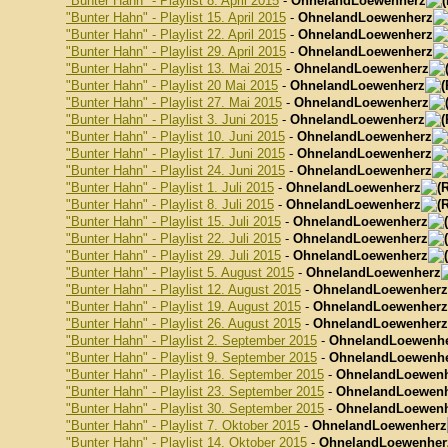
"Bunter Hahn" - Playlist 8. April 2015
-
OhnelandLoewenherz
"Bunter Hahn" - Playlist 15. April 2015
-
OhnelandLoewenherz
"Bunter Hahn" - Playlist 22. April 2015
-
OhnelandLoewenherz
"Bunter Hahn" - Playlist 29. April 2015
-
OhnelandLoewenherz
"Bunter Hahn" - Playlist 13. Mai 2015
-
OhnelandLoewenherz
"Bunter Hahn" - Playlist 20 Mai 2015
-
OhnelandLoewenherz
"Bunter Hahn" - Playlist 27. Mai 2015
-
OhnelandLoewenherz
"Bunter Hahn" - Playlist 3. Juni 2015
-
OhnelandLoewenherz
"Bunter Hahn" - Playlist 10. Juni 2015
-
OhnelandLoewenherz
"Bunter Hahn" - Playlist 17. Juni 2015
-
OhnelandLoewenherz
"Bunter Hahn" - Playlist 24. Juni 2015
-
OhnelandLoewenherz
"Bunter Hahn" - Playlist 1. Juli 2015
-
OhnelandLoewenherz
"Bunter Hahn" - Playlist 8. Juli 2015
-
OhnelandLoewenherz
"Bunter Hahn" - Playlist 15. Juli 2015
-
OhnelandLoewenherz
"Bunter Hahn" - Playlist 22. Juli 2015
-
OhnelandLoewenherz
"Bunter Hahn" - Playlist 29. Juli 2015
-
OhnelandLoewenherz
"Bunter Hahn" - Playlist 5. August 2015
-
OhnelandLoewenherz
"Bunter Hahn" - Playlist 12. August 2015
-
OhnelandLoewenherz
"Bunter Hahn" - Playlist 19. August 2015
-
OhnelandLoewenherz
"Bunter Hahn" - Playlist 26. August 2015
-
OhnelandLoewenherz
"Bunter Hahn" - Playlist 2. September 2015
-
OhnelandLoewenh
"Bunter Hahn" - Playlist 9. September 2015
-
OhnelandLoewenh
"Bunter Hahn" - Playlist 16. September 2015
-
OhnelandLoewen
"Bunter Hahn" - Playlist 23. September 2015
-
OhnelandLoewen
"Bunter Hahn" - Playlist 30. September 2015
-
OhnelandLoewen
"Bunter Hahn" - Playlist 7. Oktober 2015
-
OhnelandLoewenherz
"Bunter Hahn" - Playlist 14. Oktober 2015
-
OhnelandLoewenher