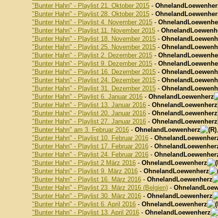
"Bunter Hahn" - Playlist 21. Oktober 2015
-
OhnelandLoewenher
"Bunter Hahn" - Playlist 28. Oktober 2015
-
OhnelandLoewenher
"Bunter Hahn" - Playlist 4. November 2015
-
OhnelandLoewenhe
"Bunter Hahn" - Playlist 11. November 2015
-
OhnelandLoewenh
"Bunter Hahn" - Playlist 18. November 2015
-
OhnelandLoewenh
"Bunter Hahn" - Playlist 25. November 2015
-
OhnelandLoewenh
"Bunter Hahn" - Playlist 2. Dezember 2015
-
OhnelandLoewenhe
"Bunter Hahn" - Playlist 9. Dezember 2015
-
OhnelandLoewenhe
"Bunter Hahn" - Playlist 16. Dezember 2015
-
OhnelandLoewenh
"Bunter Hahn" - Playlist 24. Dezember 2015
-
OhnelandLoewenh
"Bunter Hahn" - Playlist 31. Dezember 2015
-
OhnelandLoewenh
"Bunter Hahn" - Playlist 6. Januar 2016
-
OhnelandLoewenherz
"Bunter Hahn" - Playlist 13. Januar 2016
-
OhnelandLoewenherz
"Bunter Hahn" - Playlist 20. Januar 2016
-
OhnelandLoewenherz
"Bunter Hahn" - Playlist 27. Januar 2016
-
OhnelandLoewenherz
"Bunter Hahn" am 3. Februar 2016
-
OhnelandLoewenherz
"Bunter Hahn" - Playlist 10. Februar 2016
-
OhnelandLoewenher
"Bunter Hahn" - Playlist 17. Februar 2016
-
OhnelandLoewenher
"Bunter Hahn" - Playlist 24. Februar 2016
-
OhnelandLoewenher
"Bunter Hahn" - Playlist 2 März 2016
-
OhnelandLoewenherz
"Bunter Hahn" - Playlist 9. März 2016
-
OhnelandLoewenherz
"Bunter Hahn" - Playlist 16. März 2016
-
OhnelandLoewenherz
"Bunter Hahn" - Playlist 23. März 2016 (Belgien)
-
OhnelandLoew
"Bunter Hahn" - Playlist 30. März 2016
-
OhnelandLoewenherz
"Bunter Hahn" - Playlist 6. April 2016
-
OhnelandLoewenherz
"Bunter Hahn" - Playlist 13. April 2016
-
OhnelandLoewenherz