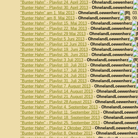
"Bunter Hahn" - Playlist 24. April 2013
-
OhnelandLoewenherz
"Bunter Hahn" - Playlist 30. April 2013
-
OhnelandLoewenherz
"Bunter Hahn" am 1. Mai 2013
-
OhnelandLoewenherz
, 03
"Bunter Hahn" am 8. Mai 2013
-
OhnelandLoewenherz
, 09
"Bunter Hahn" - Playlist 15. Mai 2013
-
OhnelandLoewenherz
"Bunter Hahn" - Playlist 22. Mai 2013
-
OhnelandLoewenherz
"Bunter Hahn" - Playlist 29 Mai 2013
-
OhnelandLoewenherz
"Bunter Hahn" - Playlist 5 Juni 2013
-
OhnelandLoewenherz
"Bunter Hahn" - Playlist 12 Juni 2013
-
OhnelandLoewenherz
"Bunter Hahn" - Playlist 19. Juni 2013
-
OhnelandLoewenherz
"Bunter Hahn" - Playlist 26. Juni 2013
-
OhnelandLoewenherz
"Bunter Hahn" - Playlist 3 Juli 2013
-
OhnelandLoewenherz
"Bunter Hahn" - Playlist 10. Juli 2013
-
OhnelandLoewenherz
"Bunter Hahn" - Playlist 17. Juli 2013
-
OhnelandLoewenherz
"Bunter Hahn" - Playlist 24. Juli 2013
-
OhnelandLoewenherz
"Bunter Hahn" - Playlist 31. Juli 2013
-
OhnelandLoewenherz
"Bunter Hahn" - Playlist 7. August 2013
-
OhnelandLoewenherz
"Bunter Hahn" - Playlist 14. August 2013
-
OhnelandLoewenherz
"Bunter Hahn" - Playlist 21. August 2013
-
OhnelandLoewenherz
"Bunter Hahn" - Playlist 28 August 2013
-
OhnelandLoewenherz
"Bunter Hahn" - Playlist 4. September 2013
-
OhnelandLoewenh
"Bunter Hahn" - Playlist 11. September 2013
-
OhnelandLoewenh
"Bunter Hahn" - Playlist 18. September 2013
-
OhnelandLoewen
"Bunter Hahn" - Playlist 25. September 2013
-
OhnelandLoewen
"Bunter Hahn" - Playlist 2 Oktober 2013
-
OhnelandLoewenherz
"Bunter Hahn" - Playlist 8. Oktober 2013
-
OhnelandLoewenherz