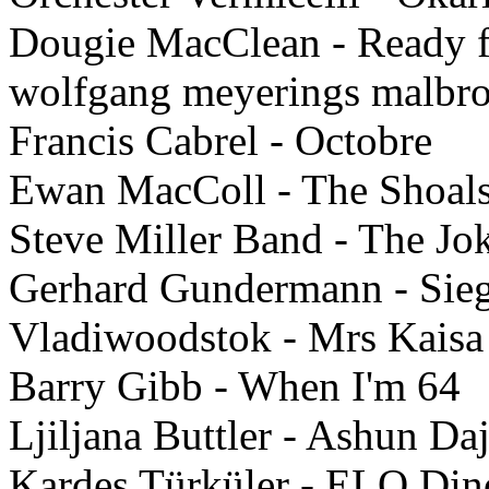
Dougie MacClean - Ready f
wolfgang meyerings malbro
Francis Cabrel - Octobre
Ewan MacColl - The Shoals
Steve Miller Band - The Jo
Gerhard Gundermann - Sieg
Vladiwoodstok - Mrs Kaisa
Barry Gibb - When I'm 64
Ljiljana Buttler - Ashun Da
Kardes Türküler - ELO Din