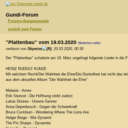
gundi.de
Gundi-Forum
Forums-Ausgangsseite
zurück zum Forum
"Plattenbau" vom 19.03.2020
(fliedertee-radio)
verfasst von
Skywise
, 20.03.2020, 00:30
Der "Plattenbau" schubste am 19. März ungefragt folgende Lieder in die Fr
HEINZ RUDOLF KUNZE
Mit welchem Recht/Der Wahrheit die Ehre/Die Dunkelheit hat nicht das le
aus dem aktuellen Album "Der Wahrheit die Ehre"
Melanie - Arrow
Erik Stenzel - Die Hoffnung stirbt zuletzt
Lukas Droese - Unsere Geister
Anna Depenbusch - Gegen die Schwerkraft
Bruce Cockburn - Wondering Where The Lions Are
Holger Biege - Wie Dynamit
The Pin Sharps - Dynamite