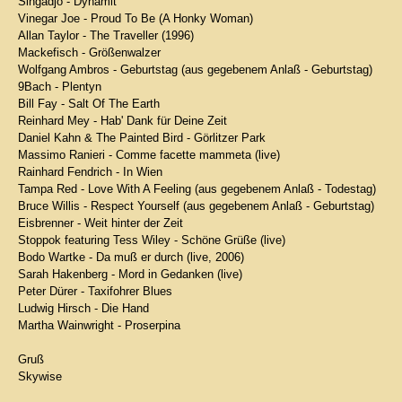
Singadjo - Dynamit
Vinegar Joe - Proud To Be (A Honky Woman)
Allan Taylor - The Traveller (1996)
Mackefisch - Größenwalzer
Wolfgang Ambros - Geburtstag (aus gegebenem Anlaß - Geburtstag)
9Bach - Plentyn
Bill Fay - Salt Of The Earth
Reinhard Mey - Hab' Dank für Deine Zeit
Daniel Kahn & The Painted Bird - Görlitzer Park
Massimo Ranieri - Comme facette mammeta (live)
Rainhard Fendrich - In Wien
Tampa Red - Love With A Feeling (aus gegebenem Anlaß - Todestag)
Bruce Willis - Respect Yourself (aus gegebenem Anlaß - Geburtstag)
Eisbrenner - Weit hinter der Zeit
Stoppok featuring Tess Wiley - Schöne Grüße (live)
Bodo Wartke - Da muß er durch (live, 2006)
Sarah Hakenberg - Mord in Gedanken (live)
Peter Dürer - Taxifohrer Blues
Ludwig Hirsch - Die Hand
Martha Wainwright - Proserpina
Gruß
Skywise