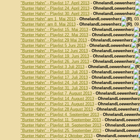
"Bunter Hahn" - Playlist 17. April 2013
-
OhnelandLoewenherz
"Bunter Hahn" - Playlist 24. April 2013
-
OhnelandLoewenherz
"Bunter Hahn" - Playlist 30. April 2013
-
OhnelandLoewenherz
"Bunter Hahn" am 1. Mai 2013
-
OhnelandLoewenherz
, 03
"Bunter Hahn" am 8. Mai 2013
-
OhnelandLoewenherz
, 09
"Bunter Hahn" - Playlist 15. Mai 2013
-
OhnelandLoewenherz
"Bunter Hahn" - Playlist 22. Mai 2013
-
OhnelandLoewenherz
"Bunter Hahn" - Playlist 29 Mai 2013
-
OhnelandLoewenherz
"Bunter Hahn" - Playlist 5 Juni 2013
-
OhnelandLoewenherz
"Bunter Hahn" - Playlist 12 Juni 2013
-
OhnelandLoewenherz
"Bunter Hahn" - Playlist 19. Juni 2013
-
OhnelandLoewenherz
"Bunter Hahn" - Playlist 26. Juni 2013
-
OhnelandLoewenherz
"Bunter Hahn" - Playlist 3 Juli 2013
-
OhnelandLoewenherz
"Bunter Hahn" - Playlist 10. Juli 2013
-
OhnelandLoewenherz
"Bunter Hahn" - Playlist 17. Juli 2013
-
OhnelandLoewenherz
"Bunter Hahn" - Playlist 24. Juli 2013
-
OhnelandLoewenherz
"Bunter Hahn" - Playlist 31. Juli 2013
-
OhnelandLoewenherz
"Bunter Hahn" - Playlist 7. August 2013
-
OhnelandLoewenherz
"Bunter Hahn" - Playlist 14. August 2013
-
OhnelandLoewenherz
"Bunter Hahn" - Playlist 21. August 2013
-
OhnelandLoewenherz
"Bunter Hahn" - Playlist 28 August 2013
-
OhnelandLoewenherz
"Bunter Hahn" - Playlist 4. September 2013
-
OhnelandLoewenh
"Bunter Hahn" - Playlist 11. September 2013
-
OhnelandLoewenh
"Bunter Hahn" - Playlist 18. September 2013
-
OhnelandLoewen
"Bunter Hahn" - Playlist 25. September 2013
-
OhnelandLoewen
"Bunter Hahn" - Playlist 2 Oktober 2013
-
OhnelandLoewenherz