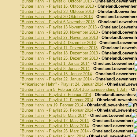
"Bunter Hahn" - Playlist 8. Oktober 2013
-
OhnelandLoewenherz
"Bunter Hahn" - Playlist 16. Oktober 2013
-
OhnelandLoewenher
"Bunter Hahn" - Playlist 23. Oktober 2013
-
OhnelandLoewenher
"Bunter Hahn" - Playlist 30 Oktober 2013
-
OhnelandLoewenher
"Bunter Hahn" - Playlist 6 November 2013
-
OhnelandLoewenhe
"Bunter Hahn" - Playlist 13 November 2013
-
OhnelandLoewenhe
"Bunter Hahn" - Playlist 20. November 2013
-
OhnelandLoewenh
"Bunter Hahn" - Playlist 27. November 2013
-
OhnelandLoewenh
"Bunter Hahn" - Playlist 4. Dezember 2013
-
OhnelandLoewenhe
"Bunter Hahn" - Playlist 11. Dezember 2013
-
OhnelandLoewenh
"Bunter Hahn" - Playlist 18. Dezember 2013
-
OhnelandLoewenh
"Bunter Hahn" - Playlist 25. Dezember 2013
-
OhnelandLoewenh
"Bunter Hahn" - Playlist 1. Januar 2014
-
OhnelandLoewenherz
"Bunter Hahn" - Playlist 8. Januar 2014
-
OhnelandLoewenherz
"Bunter Hahn" - Playlist 15. Januar 2014
-
OhnelandLoewenherz
"Bunter Hahn" - Playlist 22. Januar 2014
-
OhnelandLoewenherz
"Afrikanischer Hahn" - Playlist 24. Januar 2014
-
OhnelandLoewe
"Bunter Hahn" am 5. Februar 2014 Jubiläumssendung 1 Jahr
-
Oh
"Bunter Hahn" - Playlist 7. Februar 2014
-
OhnelandLoewenherz
"Bunter Hahn" - Playlist 12. Februar 2014
-
OhnelandLoewenher
"Bunter Hahn" am 19. Februar 2014
-
OhnelandLoewenherz
"Bunter Hahn" - Playlist 26. Februar 2014
-
OhnelandLoewenher
"Bunter Hahn" - Playlist 5. März 2014
-
OhnelandLoewenherz
"Bunter Hahn" - Playlist 12. März 2014
-
OhnelandLoewenherz
"Bunter Hahn" - Playlist 19. März 2014
-
OhnelandLoewenherz
"Bunter Hahn" - Playlist 26. März 2014
-
OhnelandLoewenherz
"Bunter Hahn" - Playlist 2. April 2014
-
OhnelandLoewenherz