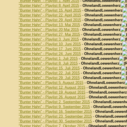
"Bunter Hahn" - Playlist 1. April 2015
-
OhnelandLoewenherz
"Bunter Hahn" - Playlist 8. April 2015
-
OhnelandLoewenherz
"Bunter Hahn" - Playlist 15. April 2015
-
OhnelandLoewenherz
"Bunter Hahn" - Playlist 22. April 2015
-
OhnelandLoewenherz
"Bunter Hahn" - Playlist 29. April 2015
-
OhnelandLoewenherz
"Bunter Hahn" - Playlist 13. Mai 2015
-
OhnelandLoewenherz
"Bunter Hahn" - Playlist 20 Mai 2015
-
OhnelandLoewenherz
"Bunter Hahn" - Playlist 27. Mai 2015
-
OhnelandLoewenherz
"Bunter Hahn" - Playlist 3. Juni 2015
-
OhnelandLoewenherz
"Bunter Hahn" - Playlist 10. Juni 2015
-
OhnelandLoewenherz
"Bunter Hahn" - Playlist 17. Juni 2015
-
OhnelandLoewenherz
"Bunter Hahn" - Playlist 24. Juni 2015
-
OhnelandLoewenherz
"Bunter Hahn" - Playlist 1. Juli 2015
-
OhnelandLoewenherz
"Bunter Hahn" - Playlist 8. Juli 2015
-
OhnelandLoewenherz
"Bunter Hahn" - Playlist 15. Juli 2015
-
OhnelandLoewenherz
"Bunter Hahn" - Playlist 22. Juli 2015
-
OhnelandLoewenherz
"Bunter Hahn" - Playlist 29. Juli 2015
-
OhnelandLoewenherz
"Bunter Hahn" - Playlist 5. August 2015
-
OhnelandLoewenherz
"Bunter Hahn" - Playlist 12. August 2015
-
OhnelandLoewenherz
"Bunter Hahn" - Playlist 19. August 2015
-
OhnelandLoewenherz
"Bunter Hahn" - Playlist 26. August 2015
-
OhnelandLoewenherz
"Bunter Hahn" - Playlist 2. September 2015
-
OhnelandLoewenh
"Bunter Hahn" - Playlist 9. September 2015
-
OhnelandLoewenh
"Bunter Hahn" - Playlist 16. September 2015
-
OhnelandLoewen
"Bunter Hahn" - Playlist 23. September 2015
-
OhnelandLoewen
"Bunter Hahn" - Playlist 30. September 2015
-
OhnelandLoewen
"Bunter Hahn" - Playlist 7. Oktober 2015
-
OhnelandLoewenherz