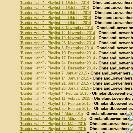
"Bunter Hahn" - Playlist 1. Oktober 2014
-
OhnelandLoewenherz
"Bunter Hahn" - Playlist 8. Oktober 2014
-
OhnelandLoewenherz
"Bunter Hahn" - Playlist 15. Oktober 2014
-
OhnelandLoewenher
"Bunter Hahn" - Playlist 22. Oktober 2014
-
OhnelandLoewenher
"Bunter Hahn" - Playlist 29. Oktober 2014
-
OhnelandLoewenher
"Bunter Hahn" - Playlist 5. November 2014
-
OhnelandLoewenhe
"Bunter Hahn" - Playlist 12. November 2014
-
OhnelandLoewenh
"Bunter Hahn" - Playlist 19. November 2014
-
OhnelandLoewenh
"Bunter Hahn" - Playlist 26. November 2014
-
OhnelandLoewenh
"Bunter Hahn" - Playlist 3. Dezember 2014
-
OhnelandLoewenhe
"Bunter Hahn" - Playlist 10. Dezember 2014
-
OhnelandLoewenh
"Bunter Hahn" - Playlist 17. Dezember 2014
-
OhnelandLoewenh
"Bunter Hahn" - Playlist 24. Dezember 2014
-
OhnelandLoewenh
"Bunter Hahn" - Playlist 31. Dezember 2014
-
OhnelandLoewenh
"Bunter Hahn" - Playlist 7. Januar 2015
-
OhnelandLoewenherz
"Bunter Hahn" - Playlist 14. Januar 2015
-
OhnelandLoewenherz
"Bunter Hahn" - Playlist 21. Januar 2015
-
OhnelandLoewenherz
"Bunter Hahn" - Playlist 28. Januar 2015
-
OhnelandLoewenherz
"Bunter Hahn" - Playlist 4. Februar 2015
-
OhnelandLoewenherz
"Bunter Hahn" - Playlist 11. Februar 2015
-
OhnelandLoewenher
"Bunter Hahn" - Playlist 18. Februar 2015
-
OhnelandLoewenher
"Bunter Hahn" - Playlist 25. Februar 2015
-
OhnelandLoewenher
"Bunter Hahn" - Playlist 4 März 2015
-
OhnelandLoewenherz
"Bunter Hahn" - Playlist 11. März 2015
-
OhnelandLoewenherz
"Bunter Hahn" - Playlist 18. März 2015
-
OhnelandLoewenherz
"Bunter Hahn" - Playlist 25. März 2015
-
OhnelandLoewenherz