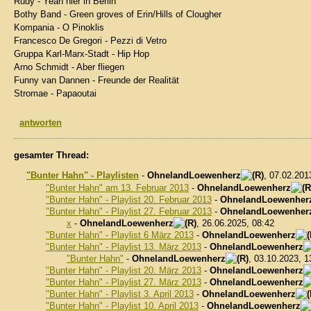
Rudy - Yeah hier in Berlin
Bothy Band - Green groves of Erin/Hills of Clougher
Kompania - O Pinoklis
Francesco De Gregori - Pezzi di Vetro
Gruppa Karl-Marx-Stadt - Hip Hop
Arno Schmidt - Aber fliegen
Funny van Dannen - Freunde der Realität
Stromae - Papaoutai
antworten
gesamter Thread:
"Bunter Hahn" - Playlisten
-
OhnelandLoewenherz
, 07.02.201
"Bunter Hahn" am 13. Februar 2013
-
OhnelandLoewenherz
"Bunter Hahn" - Playlist 20. Februar 2013
-
OhnelandLoewenher
"Bunter Hahn" - Playlist 27. Februar 2013
-
OhnelandLoewenher
x
-
OhnelandLoewenherz
, 26.06.2025, 08:42
"Bunter Hahn" - Playlist 6 März 2013
-
OhnelandLoewenherz
"Bunter Hahn" - Playlist 13. März 2013
-
OhnelandLoewenherz
"Bunter Hahn"
-
OhnelandLoewenherz
, 03.10.2023, 1
"Bunter Hahn" - Playlist 20. März 2013
-
OhnelandLoewenherz
"Bunter Hahn" - Playlist 27. März 2013
-
OhnelandLoewenherz
"Bunter Hahn" - Playlist 3. April 2013
-
OhnelandLoewenherz
"Bunter Hahn" - Playlist 10. April 2013
-
OhnelandLoewenherz