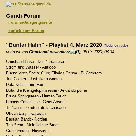
gundi.de
Gundi-Forum
Forums-Ausgangsseite
zurück zum Forum
"Bunter Hahn" - Playlist 4. März 2020
(fliedertee-radio)
verfasst von
OhnelandLoewenherz
, 05.03.2020, 08:34
Christian Haase - Der 7. Samurai
Strom und Wasser - Anticool
Buena Vista Social Club; Eliades Ochoa - El Carretero
Joe Cocker - Just like a woman
Dota Kehr - Eine Fee
Dota, die Kleingeldprinzessin - Andando por aí
Bruce Springsteen - Human Touch
Francis Cabrel - Les Gens Absents
Tri Yann - Le retour de la croisade
Okean Elzy - Karawan
Bastian Bandt - Norden
Trio Scho - Mein liebste Stadt
Gundermann - Hoywoy II