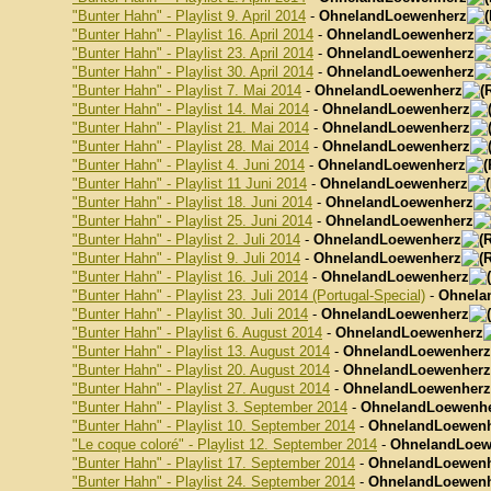
"Bunter Hahn" - Playlist 9. April 2014
-
OhnelandLoewenherz
"Bunter Hahn" - Playlist 16. April 2014
-
OhnelandLoewenherz
"Bunter Hahn" - Playlist 23. April 2014
-
OhnelandLoewenherz
"Bunter Hahn" - Playlist 30. April 2014
-
OhnelandLoewenherz
"Bunter Hahn" - Playlist 7. Mai 2014
-
OhnelandLoewenherz
"Bunter Hahn" - Playlist 14. Mai 2014
-
OhnelandLoewenherz
"Bunter Hahn" - Playlist 21. Mai 2014
-
OhnelandLoewenherz
"Bunter Hahn" - Playlist 28. Mai 2014
-
OhnelandLoewenherz
"Bunter Hahn" - Playlist 4. Juni 2014
-
OhnelandLoewenherz
"Bunter Hahn" - Playlist 11 Juni 2014
-
OhnelandLoewenherz
"Bunter Hahn" - Playlist 18. Juni 2014
-
OhnelandLoewenherz
"Bunter Hahn" - Playlist 25. Juni 2014
-
OhnelandLoewenherz
"Bunter Hahn" - Playlist 2. Juli 2014
-
OhnelandLoewenherz
"Bunter Hahn" - Playlist 9. Juli 2014
-
OhnelandLoewenherz
"Bunter Hahn" - Playlist 16. Juli 2014
-
OhnelandLoewenherz
"Bunter Hahn" - Playlist 23. Juli 2014 (Portugal-Special)
-
Ohnela
"Bunter Hahn" - Playlist 30. Juli 2014
-
OhnelandLoewenherz
"Bunter Hahn" - Playlist 6. August 2014
-
OhnelandLoewenherz
"Bunter Hahn" - Playlist 13. August 2014
-
OhnelandLoewenherz
"Bunter Hahn" - Playlist 20. August 2014
-
OhnelandLoewenherz
"Bunter Hahn" - Playlist 27. August 2014
-
OhnelandLoewenherz
"Bunter Hahn" - Playlist 3. September 2014
-
OhnelandLoewenh
"Bunter Hahn" - Playlist 10. September 2014
-
OhnelandLoewen
"Le coque coloré" - Playlist 12. September 2014
-
OhnelandLoew
"Bunter Hahn" - Playlist 17. September 2014
-
OhnelandLoewen
"Bunter Hahn" - Playlist 24. September 2014
-
OhnelandLoewen