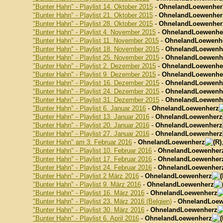
"Bunter Hahn" - Playlist 14. Oktober 2015
-
OhnelandLoewenher
"Bunter Hahn" - Playlist 21. Oktober 2015
-
OhnelandLoewenher
"Bunter Hahn" - Playlist 28. Oktober 2015
-
OhnelandLoewenher
"Bunter Hahn" - Playlist 4. November 2015
-
OhnelandLoewenhe
"Bunter Hahn" - Playlist 11. November 2015
-
OhnelandLoewenh
"Bunter Hahn" - Playlist 18. November 2015
-
OhnelandLoewenh
"Bunter Hahn" - Playlist 25. November 2015
-
OhnelandLoewenh
"Bunter Hahn" - Playlist 2. Dezember 2015
-
OhnelandLoewenhe
"Bunter Hahn" - Playlist 9. Dezember 2015
-
OhnelandLoewenhe
"Bunter Hahn" - Playlist 16. Dezember 2015
-
OhnelandLoewenh
"Bunter Hahn" - Playlist 24. Dezember 2015
-
OhnelandLoewenh
"Bunter Hahn" - Playlist 31. Dezember 2015
-
OhnelandLoewenh
"Bunter Hahn" - Playlist 6. Januar 2016
-
OhnelandLoewenherz
"Bunter Hahn" - Playlist 13. Januar 2016
-
OhnelandLoewenherz
"Bunter Hahn" - Playlist 20. Januar 2016
-
OhnelandLoewenherz
"Bunter Hahn" - Playlist 27. Januar 2016
-
OhnelandLoewenherz
"Bunter Hahn" am 3. Februar 2016
-
OhnelandLoewenherz
"Bunter Hahn" - Playlist 10. Februar 2016
-
OhnelandLoewenher
"Bunter Hahn" - Playlist 17. Februar 2016
-
OhnelandLoewenher
"Bunter Hahn" - Playlist 24. Februar 2016
-
OhnelandLoewenher
"Bunter Hahn" - Playlist 2 März 2016
-
OhnelandLoewenherz
"Bunter Hahn" - Playlist 9. März 2016
-
OhnelandLoewenherz
"Bunter Hahn" - Playlist 16. März 2016
-
OhnelandLoewenherz
"Bunter Hahn" - Playlist 23. März 2016 (Belgien)
-
OhnelandLoew
"Bunter Hahn" - Playlist 30. März 2016
-
OhnelandLoewenherz
"Bunter Hahn" - Playlist 6. April 2016
-
OhnelandLoewenherz