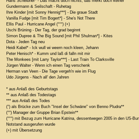
Hans Scheibner* - Das macht doch nichts, das merkt doch keiner
Gundermann & Seilschaft - Ruhetag
Ihre Kinder [mit Sonny Hennig***] - Die graue Stadt
Vanilla Fudge [mit Tim Bogert*] - She's Not There
Ellis Paul - Hurricane Angel (°°°) (+)
Uschi Brüning - Der Tag, der grad beginnt
Simon Dupree & The Big Sound [mit Phil Shulman*] - Kites
Dota - Jeden Tag neu
Heidi Kabel* - Ick wull wi weern noch kleen, Jehann
Peter Henisch* - Kumm und laß di falln mit mir
The Monkees [mit Larry Taylor***] - Last Train To Clarksville
Jürgen Walter - Wenn ich einen Tag verschenk
Herman van Veen - Die Tage vergeh'n wie im Flug
Udo Jürgens - Nach all' den Jahren
* aus Anlaß des Geburtstags
** aus Anlaß des Todestags
*** aus Anlaß des Todes
(°) als Brücke zum Buch "Insel der Schwäne" von Benno Pludra**
(°°) Manager der Gruppe Brian Epstein**
(°°°) mit Bezug zum Hurricane Katrina, dessentwegen 2005 in den US-Bun
Notstand ausgerufen wurde
(+) mit Übersetzung