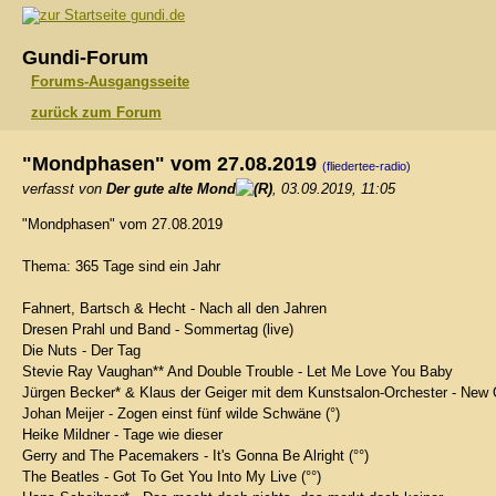
gundi.de
Gundi-Forum
Forums-Ausgangsseite
zurück zum Forum
"Mondphasen" vom 27.08.2019
(fliedertee-radio)
verfasst von
Der gute alte Mond
, 03.09.2019, 11:05
"Mondphasen" vom 27.08.2019
Thema: 365 Tage sind ein Jahr
Fahnert, Bartsch & Hecht - Nach all den Jahren
Dresen Prahl und Band - Sommertag (live)
Die Nuts - Der Tag
Stevie Ray Vaughan** And Double Trouble - Let Me Love You Baby
Jürgen Becker* & Klaus der Geiger mit dem Kunstsalon-Orchester - New Or
Johan Meijer - Zogen einst fünf wilde Schwäne (°)
Heike Mildner - Tage wie dieser
Gerry and The Pacemakers - It's Gonna Be Alright (°°)
The Beatles - Got To Get You Into My Live (°°)