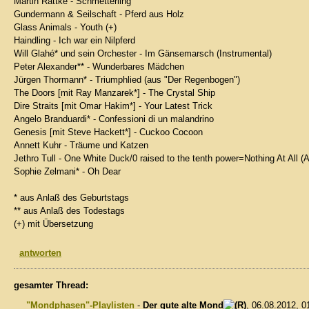
Martin Rattke - Schmetterling
Gundermann & Seilschaft - Pferd aus Holz
Glass Animals - Youth (+)
Haindling - Ich war ein Nilpferd
Will Glahé* und sein Orchester - Im Gänsemarsch (Instrumental)
Peter Alexander** - Wunderbares Mädchen
Jürgen Thormann* - Triumphlied (aus "Der Regenbogen")
The Doors [mit Ray Manzarek*] - The Crystal Ship
Dire Straits [mit Omar Hakim*] - Your Latest Trick
Angelo Branduardi* - Confessioni di un malandrino
Genesis [mit Steve Hackett*] - Cuckoo Cocoon
Annett Kuhr - Träume und Katzen
Jethro Tull - One White Duck/0 raised to the tenth power=Nothing At All (
Sophie Zelmani* - Oh Dear
* aus Anlaß des Geburtstags
** aus Anlaß des Todestags
(+) mit Übersetzung
antworten
gesamter Thread:
"Mondphasen"-Playlisten
-
Der gute alte Mond
, 06.08.2012, 