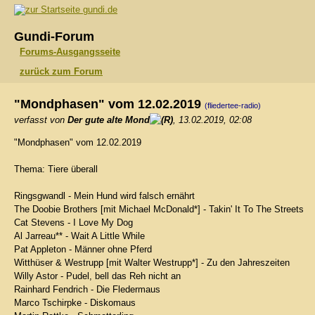
gundi.de
Gundi-Forum
Forums-Ausgangsseite
zurück zum Forum
"Mondphasen" vom 12.02.2019
(fliedertee-radio)
verfasst von
Der gute alte Mond
, 13.02.2019, 02:08
"Mondphasen" vom 12.02.2019
Thema: Tiere überall
Ringsgwandl - Mein Hund wird falsch ernährt
The Doobie Brothers [mit Michael McDonald*] - Takin' It To The Streets
Cat Stevens - I Love My Dog
Al Jarreau** - Wait A Little While
Pat Appleton - Männer ohne Pferd
Witthüser & Westrupp [mit Walter Westrupp*] - Zu den Jahreszeiten
Willy Astor - Pudel, bell das Reh nicht an
Rainhard Fendrich - Die Fledermaus
Marco Tschirpke - Diskomaus