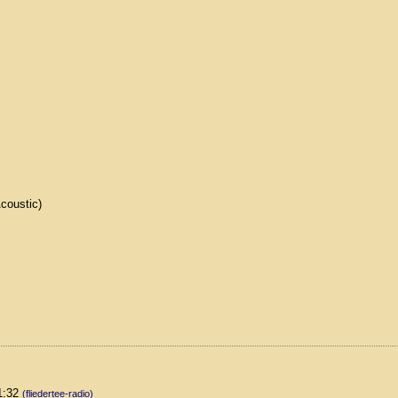
Acoustic)
01:32
(fliedertee-radio)