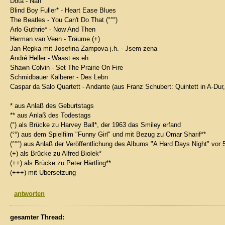
Dota - Nah
Blind Boy Fuller* - Heart Ease Blues
The Beatles - You Can't Do That (°°°)
Arlo Guthrie* - Now And Then
Herman van Veen - Träume (+)
Jan Repka mit Josefina Zampova j.h. - Jsem zena
André Heller - Waast es eh
Shawn Colvin - Set The Prairie On Fire
Schmidbauer Kälberer - Des Lebn
Caspar da Salo Quartett - Andante (aus Franz Schubert: Quintett in A-Dur, 
* aus Anlaß des Geburtstags
** aus Anlaß des Todestags
(°) als Brücke zu Harvey Ball*, der 1963 das Smiley erfand
(°°) aus dem Spielfilm "Funny Girl" und mit Bezug zu Omar Sharif**
(°°°) aus Anlaß der Veröffentlichung des Albums "A Hard Days Night" vor 
(+) als Brücke zu Alfred Biolek*
(++) als Brücke zu Peter Härtling**
(+++) mit Übersetzung
antworten
gesamter Thread: