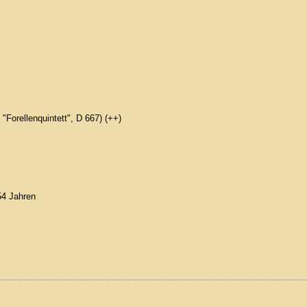
"Forellenquintett", D 667) (++)
54 Jahren