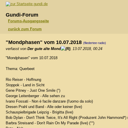
gundi.de
Gundi-Forum
Forums-Ausgangsseite
zurück zum Forum
"Mondphasen" vom 10.07.2018
(fliedertee-radio)
verfasst von
Der gute alte Mond
, 13.07.2018, 00:24
"Mondphasen" vom 10.07.2018
Thema: Querbeet
Rio Reiser - Hoffnung
Stoppok - Land in Sicht
Gene Pitney - Just One Smile (°)
George Leitenberger - Alle sehen zu
Ivano Fossati - Non è facile danzare (l'uomo da solo)
Dresen Prahl und Band - Alle oder keiner (live)
Schauspielbrigade Leipzig - Brigitta (live)
Bob Dylan - Don't Think Twice, It's All Right (Produzent John Hammond*)
Barbra Streisand - Don't Rain On My Parade (live) (°°)