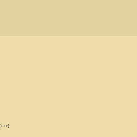
 (+++)