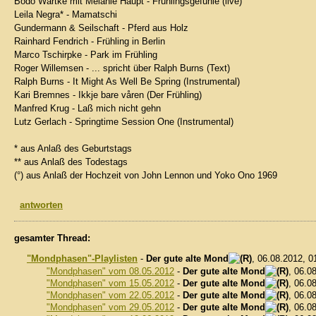
Bodo Wartke mit Melanie Haupt - Frühlingsgefühle (live)
Leila Negra* - Mamatschi
Gundermann & Seilschaft - Pferd aus Holz
Rainhard Fendrich - Frühling in Berlin
Marco Tschirpke - Park im Frühling
Roger Willemsen - ... spricht über Ralph Burns (Text)
Ralph Burns - It Might As Well Be Spring (Instrumental)
Kari Bremnes - Ikkje bare våren (Der Frühling)
Manfred Krug - Laß mich nicht gehn
Lutz Gerlach - Springtime Session One (Instrumental)
* aus Anlaß des Geburtstags
** aus Anlaß des Todestags
(°) aus Anlaß der Hochzeit von John Lennon und Yoko Ono 1969
antworten
gesamter Thread:
"Mondphasen"-Playlisten
-
Der gute alte Mond
, 06.08.2012, 
"Mondphasen" vom 08.05.2012
-
Der gute alte Mond
, 06.0
"Mondphasen" vom 15.05.2012
-
Der gute alte Mond
, 06.0
"Mondphasen" vom 22.05.2012
-
Der gute alte Mond
, 06.0
"Mondphasen" vom 29.05.2012
-
Der gute alte Mond
, 06.0