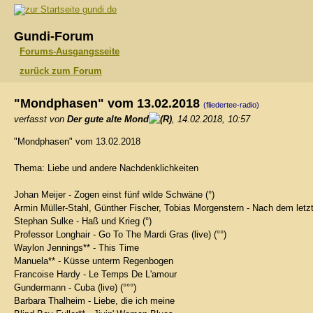
gundi.de
Gundi-Forum
Forums-Ausgangsseite
zurück zum Forum
"Mondphasen" vom 13.02.2018
(fliedertee-radio)
verfasst von
Der gute alte Mond
, 14.02.2018, 10:57
"Mondphasen" vom 13.02.2018
Thema: Liebe und andere Nachdenklichkeiten
Johan Meijer - Zogen einst fünf wilde Schwäne (°)
Armin Müller-Stahl, Günther Fischer, Tobias Morgenstern - Nach dem letzt
Stephan Sulke - Haß und Krieg (°)
Professor Longhair - Go To The Mardi Gras (live) (°°)
Waylon Jennings** - This Time
Manuela** - Küsse unterm Regenbogen
Francoise Hardy - Le Temps De L'amour
Gundermann - Cuba (live) (°°°)
Barbara Thalheim - Liebe, die ich meine