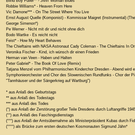
Blind Boy Fuller** - Jivin' Woman Blues
Robbie Williams* - Heaven From Here
Vic Damone*** - On The Street Where You Live
Ernst August Quelle (Komponist) - Kommissar Maigret (Instrumental) (T
George Simenon*)
Pe Werner - Nicht mit dir und nicht ohne dich
Bodo Wartke - Es reicht nicht
Feist* - How My Heart Behaves
The Chieftains with NASA Astronaut Cady Coleman - The Chieftains In Orbi
Veronika Fischer - Kind, ich wünsch dir einen Frieden
Herman van Veen - Haben und Halten
Peter Gabriel* - The Book Of Love (Remix)
Tatjana Menzel vom Philharmonischen Kinderchor Dresden - Abend wird e
Symphonieorchester und Chor des Slowenischen Rundfunks - Chor der Pilg
"Tannhäuser und der Sängerkrieg auf Wartburg")
* aus Anlaß des Geburtstags
** aus Anlaß des Todestags
*** aus Anlaß des Todes
(°) aus Anlaß der Zerstörung großer Teile Dresdens durch Luftangriffe 194
(°°) aus Anlaß des Faschingsdienstags
(°°°) aus Anlaß der Amtsübernahme als Ministerpräsident Kubas durch Fid
(°°°°) als Brücke zum ersten deutschen Kosmonauten Sigmund Jähn*