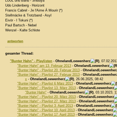
LÜÜL und Band - Shibuya
Udo Lindenberg - Horizont
Francis Cabrel - Je l'Aime Á Mourir (*)
Stellmäcke & Trotzband - Asyl
Eivör - I Tokuni (*)
Paul Bartsch - Nebel
Wenzel - Kalte Schlote
antworten
gesamter Thread:
"Bunter Hahn" - Playlisten
-
OhnelandLoewenherz
, 07.02.201
"Bunter Hahn" am 13. Februar 2013
-
OhnelandLoewenherz
"Bunter Hahn" - Playlist 20. Februar 2013
-
OhnelandLoewenher
"Bunter Hahn" - Playlist 27. Februar 2013
-
OhnelandLoewenher
x
-
OhnelandLoewenherz
, 26.06.2025, 08:42
"Bunter Hahn" - Playlist 6 März 2013
-
OhnelandLoewenherz
"Bunter Hahn" - Playlist 13. März 2013
-
OhnelandLoewenherz
"Bunter Hahn"
-
OhnelandLoewenherz
, 03.10.2023, 1
"Bunter Hahn" - Playlist 20. März 2013
-
OhnelandLoewenherz
"Bunter Hahn" - Playlist 27. März 2013
-
OhnelandLoewenherz
"Bunter Hahn" - Playlist 3. April 2013
-
OhnelandLoewenherz
"Bunter Hahn" - Playlist 10. April 2013
-
OhnelandLoewenherz
"Bunter Hahn" - Playlist 17. April 2013
-
OhnelandLoewenherz