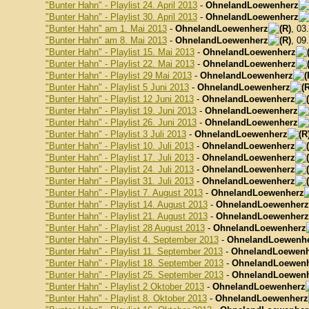
"Bunter Hahn" - Playlist 24. April 2013
-
OhnelandLoewenherz
"Bunter Hahn" - Playlist 30. April 2013
-
OhnelandLoewenherz
"Bunter Hahn" am 1. Mai 2013
-
OhnelandLoewenherz
, 03
"Bunter Hahn" am 8. Mai 2013
-
OhnelandLoewenherz
, 09
"Bunter Hahn" - Playlist 15. Mai 2013
-
OhnelandLoewenherz
"Bunter Hahn" - Playlist 22. Mai 2013
-
OhnelandLoewenherz
"Bunter Hahn" - Playlist 29 Mai 2013
-
OhnelandLoewenherz
"Bunter Hahn" - Playlist 5 Juni 2013
-
OhnelandLoewenherz
"Bunter Hahn" - Playlist 12 Juni 2013
-
OhnelandLoewenherz
"Bunter Hahn" - Playlist 19. Juni 2013
-
OhnelandLoewenherz
"Bunter Hahn" - Playlist 26. Juni 2013
-
OhnelandLoewenherz
"Bunter Hahn" - Playlist 3 Juli 2013
-
OhnelandLoewenherz
"Bunter Hahn" - Playlist 10. Juli 2013
-
OhnelandLoewenherz
"Bunter Hahn" - Playlist 17. Juli 2013
-
OhnelandLoewenherz
"Bunter Hahn" - Playlist 24. Juli 2013
-
OhnelandLoewenherz
"Bunter Hahn" - Playlist 31. Juli 2013
-
OhnelandLoewenherz
"Bunter Hahn" - Playlist 7. August 2013
-
OhnelandLoewenherz
"Bunter Hahn" - Playlist 14. August 2013
-
OhnelandLoewenherz
"Bunter Hahn" - Playlist 21. August 2013
-
OhnelandLoewenherz
"Bunter Hahn" - Playlist 28 August 2013
-
OhnelandLoewenherz
"Bunter Hahn" - Playlist 4. September 2013
-
OhnelandLoewenh
"Bunter Hahn" - Playlist 11. September 2013
-
OhnelandLoewenh
"Bunter Hahn" - Playlist 18. September 2013
-
OhnelandLoewen
"Bunter Hahn" - Playlist 25. September 2013
-
OhnelandLoewen
"Bunter Hahn" - Playlist 2 Oktober 2013
-
OhnelandLoewenherz
"Bunter Hahn" - Playlist 8. Oktober 2013
-
OhnelandLoewenherz