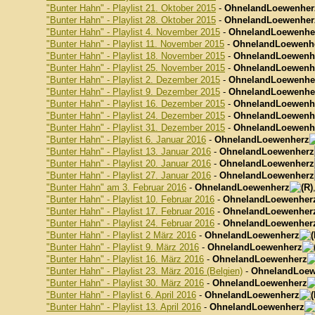
"Bunter Hahn" - Playlist 21. Oktober 2015
-
OhnelandLoewenher
"Bunter Hahn" - Playlist 28. Oktober 2015
-
OhnelandLoewenher
"Bunter Hahn" - Playlist 4. November 2015
-
OhnelandLoewenhe
"Bunter Hahn" - Playlist 11. November 2015
-
OhnelandLoewenh
"Bunter Hahn" - Playlist 18. November 2015
-
OhnelandLoewenh
"Bunter Hahn" - Playlist 25. November 2015
-
OhnelandLoewenh
"Bunter Hahn" - Playlist 2. Dezember 2015
-
OhnelandLoewenhe
"Bunter Hahn" - Playlist 9. Dezember 2015
-
OhnelandLoewenhe
"Bunter Hahn" - Playlist 16. Dezember 2015
-
OhnelandLoewenh
"Bunter Hahn" - Playlist 24. Dezember 2015
-
OhnelandLoewenh
"Bunter Hahn" - Playlist 31. Dezember 2015
-
OhnelandLoewenh
"Bunter Hahn" - Playlist 6. Januar 2016
-
OhnelandLoewenherz
"Bunter Hahn" - Playlist 13. Januar 2016
-
OhnelandLoewenherz
"Bunter Hahn" - Playlist 20. Januar 2016
-
OhnelandLoewenherz
"Bunter Hahn" - Playlist 27. Januar 2016
-
OhnelandLoewenherz
"Bunter Hahn" am 3. Februar 2016
-
OhnelandLoewenherz
"Bunter Hahn" - Playlist 10. Februar 2016
-
OhnelandLoewenher
"Bunter Hahn" - Playlist 17. Februar 2016
-
OhnelandLoewenher
"Bunter Hahn" - Playlist 24. Februar 2016
-
OhnelandLoewenher
"Bunter Hahn" - Playlist 2 März 2016
-
OhnelandLoewenherz
"Bunter Hahn" - Playlist 9. März 2016
-
OhnelandLoewenherz
"Bunter Hahn" - Playlist 16. März 2016
-
OhnelandLoewenherz
"Bunter Hahn" - Playlist 23. März 2016 (Belgien)
-
OhnelandLoew
"Bunter Hahn" - Playlist 30. März 2016
-
OhnelandLoewenherz
"Bunter Hahn" - Playlist 6. April 2016
-
OhnelandLoewenherz
"Bunter Hahn" - Playlist 13. April 2016
-
OhnelandLoewenherz