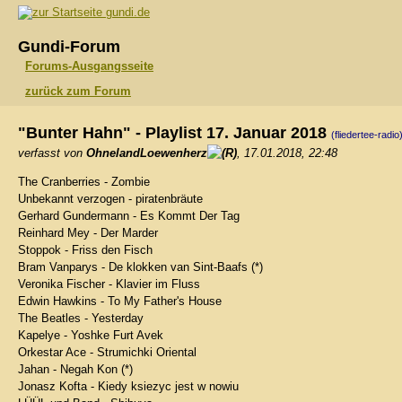
gundi.de
Gundi-Forum
Forums-Ausgangsseite
zurück zum Forum
"Bunter Hahn" - Playlist 17. Januar 2018
(fliedertee-radio
verfasst von
OhnelandLoewenherz
, 17.01.2018, 22:48
The Cranberries - Zombie
Unbekannt verzogen - piratenbräute
Gerhard Gundermann - Es Kommt Der Tag
Reinhard Mey - Der Marder
Stoppok - Friss den Fisch
Bram Vanparys - De klokken van Sint-Baafs (*)
Veronika Fischer - Klavier im Fluss
Edwin Hawkins - To My Father's House
The Beatles - Yesterday
Kapelye - Yoshke Furt Avek
Orkestar Ace - Strumichki Oriental
Jahan - Negah Kon (*)
Jonasz Kofta - Kiedy ksiezyc jest w nowiu