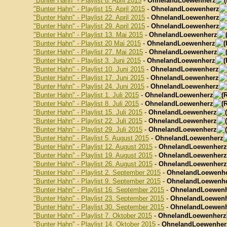
"Bunter Hahn" - Playlist 8. April 2015
-
OhnelandLoewenherz
"Bunter Hahn" - Playlist 15. April 2015
-
OhnelandLoewenherz
"Bunter Hahn" - Playlist 22. April 2015
-
OhnelandLoewenherz
"Bunter Hahn" - Playlist 29. April 2015
-
OhnelandLoewenherz
"Bunter Hahn" - Playlist 13. Mai 2015
-
OhnelandLoewenherz
"Bunter Hahn" - Playlist 20 Mai 2015
-
OhnelandLoewenherz
"Bunter Hahn" - Playlist 27. Mai 2015
-
OhnelandLoewenherz
"Bunter Hahn" - Playlist 3. Juni 2015
-
OhnelandLoewenherz
"Bunter Hahn" - Playlist 10. Juni 2015
-
OhnelandLoewenherz
"Bunter Hahn" - Playlist 17. Juni 2015
-
OhnelandLoewenherz
"Bunter Hahn" - Playlist 24. Juni 2015
-
OhnelandLoewenherz
"Bunter Hahn" - Playlist 1. Juli 2015
-
OhnelandLoewenherz
"Bunter Hahn" - Playlist 8. Juli 2015
-
OhnelandLoewenherz
"Bunter Hahn" - Playlist 15. Juli 2015
-
OhnelandLoewenherz
"Bunter Hahn" - Playlist 22. Juli 2015
-
OhnelandLoewenherz
"Bunter Hahn" - Playlist 29. Juli 2015
-
OhnelandLoewenherz
"Bunter Hahn" - Playlist 5. August 2015
-
OhnelandLoewenherz
"Bunter Hahn" - Playlist 12. August 2015
-
OhnelandLoewenherz
"Bunter Hahn" - Playlist 19. August 2015
-
OhnelandLoewenherz
"Bunter Hahn" - Playlist 26. August 2015
-
OhnelandLoewenherz
"Bunter Hahn" - Playlist 2. September 2015
-
OhnelandLoewenh
"Bunter Hahn" - Playlist 9. September 2015
-
OhnelandLoewenh
"Bunter Hahn" - Playlist 16. September 2015
-
OhnelandLoewen
"Bunter Hahn" - Playlist 23. September 2015
-
OhnelandLoewen
"Bunter Hahn" - Playlist 30. September 2015
-
OhnelandLoewen
"Bunter Hahn" - Playlist 7. Oktober 2015
-
OhnelandLoewenherz
"Bunter Hahn" - Playlist 14. Oktober 2015
-
OhnelandLoewenher