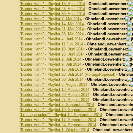
"Bunter Hahn" - Playlist 16. April 2014
-
OhnelandLoewenherz
"Bunter Hahn" - Playlist 23. April 2014
-
OhnelandLoewenherz
"Bunter Hahn" - Playlist 30. April 2014
-
OhnelandLoewenherz
"Bunter Hahn" - Playlist 7. Mai 2014
-
OhnelandLoewenherz
"Bunter Hahn" - Playlist 14. Mai 2014
-
OhnelandLoewenherz
"Bunter Hahn" - Playlist 21. Mai 2014
-
OhnelandLoewenherz
"Bunter Hahn" - Playlist 28. Mai 2014
-
OhnelandLoewenherz
"Bunter Hahn" - Playlist 4. Juni 2014
-
OhnelandLoewenherz
"Bunter Hahn" - Playlist 11 Juni 2014
-
OhnelandLoewenherz
"Bunter Hahn" - Playlist 18. Juni 2014
-
OhnelandLoewenherz
"Bunter Hahn" - Playlist 25. Juni 2014
-
OhnelandLoewenherz
"Bunter Hahn" - Playlist 2. Juli 2014
-
OhnelandLoewenherz
"Bunter Hahn" - Playlist 9. Juli 2014
-
OhnelandLoewenherz
"Bunter Hahn" - Playlist 16. Juli 2014
-
OhnelandLoewenherz
"Bunter Hahn" - Playlist 23. Juli 2014 (Portugal-Special)
-
Ohnela
"Bunter Hahn" - Playlist 30. Juli 2014
-
OhnelandLoewenherz
"Bunter Hahn" - Playlist 6. August 2014
-
OhnelandLoewenherz
"Bunter Hahn" - Playlist 13. August 2014
-
OhnelandLoewenherz
"Bunter Hahn" - Playlist 20. August 2014
-
OhnelandLoewenherz
"Bunter Hahn" - Playlist 27. August 2014
-
OhnelandLoewenherz
"Bunter Hahn" - Playlist 3. September 2014
-
OhnelandLoewenh
"Bunter Hahn" - Playlist 10. September 2014
-
OhnelandLoewen
"Le coque coloré" - Playlist 12. September 2014
-
OhnelandLoew
"Bunter Hahn" - Playlist 17. September 2014
-
OhnelandLoewen
"Bunter Hahn" - Playlist 24. September 2014
-
OhnelandLoewen
"Bunter Hahn" - Playlist 1. Oktober 2014
-
OhnelandLoewenherz