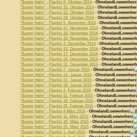
"Bunter Hahn" - Playlist 8. Oktober 2014
-
OhnelandLoewenherz
"Bunter Hahn" - Playlist 15. Oktober 2014
-
OhnelandLoewenher
"Bunter Hahn" - Playlist 22. Oktober 2014
-
OhnelandLoewenher
"Bunter Hahn" - Playlist 29. Oktober 2014
-
OhnelandLoewenher
"Bunter Hahn" - Playlist 5. November 2014
-
OhnelandLoewenhe
"Bunter Hahn" - Playlist 12. November 2014
-
OhnelandLoewenh
"Bunter Hahn" - Playlist 19. November 2014
-
OhnelandLoewenh
"Bunter Hahn" - Playlist 26. November 2014
-
OhnelandLoewenh
"Bunter Hahn" - Playlist 3. Dezember 2014
-
OhnelandLoewenhe
"Bunter Hahn" - Playlist 10. Dezember 2014
-
OhnelandLoewenh
"Bunter Hahn" - Playlist 17. Dezember 2014
-
OhnelandLoewenh
"Bunter Hahn" - Playlist 24. Dezember 2014
-
OhnelandLoewenh
"Bunter Hahn" - Playlist 31. Dezember 2014
-
OhnelandLoewenh
"Bunter Hahn" - Playlist 7. Januar 2015
-
OhnelandLoewenherz
"Bunter Hahn" - Playlist 14. Januar 2015
-
OhnelandLoewenherz
"Bunter Hahn" - Playlist 21. Januar 2015
-
OhnelandLoewenherz
"Bunter Hahn" - Playlist 28. Januar 2015
-
OhnelandLoewenherz
"Bunter Hahn" - Playlist 4. Februar 2015
-
OhnelandLoewenherz
"Bunter Hahn" - Playlist 11. Februar 2015
-
OhnelandLoewenher
"Bunter Hahn" - Playlist 18. Februar 2015
-
OhnelandLoewenher
"Bunter Hahn" - Playlist 25. Februar 2015
-
OhnelandLoewenher
"Bunter Hahn" - Playlist 4 März 2015
-
OhnelandLoewenherz
"Bunter Hahn" - Playlist 11. März 2015
-
OhnelandLoewenherz
"Bunter Hahn" - Playlist 18. März 2015
-
OhnelandLoewenherz
"Bunter Hahn" - Playlist 25. März 2015
-
OhnelandLoewenherz
"Bunter Hahn" - Playlist 1. April 2015
-
OhnelandLoewenherz