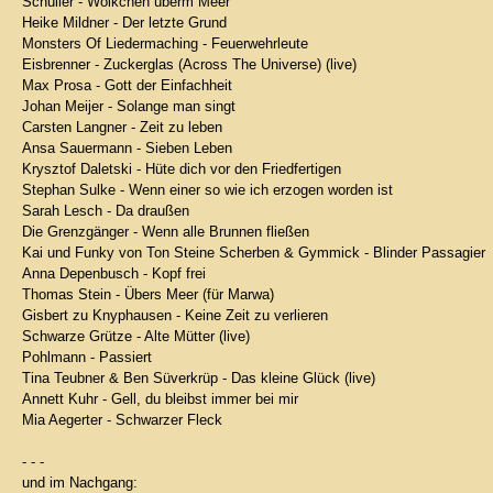
Schüller - Wölkchen überm Meer
Heike Mildner - Der letzte Grund
Monsters Of Liedermaching - Feuerwehrleute
Eisbrenner - Zuckerglas (Across The Universe) (live)
Max Prosa - Gott der Einfachheit
Johan Meijer - Solange man singt
Carsten Langner - Zeit zu leben
Ansa Sauermann - Sieben Leben
Krysztof Daletski - Hüte dich vor den Friedfertigen
Stephan Sulke - Wenn einer so wie ich erzogen worden ist
Sarah Lesch - Da draußen
Die Grenzgänger - Wenn alle Brunnen fließen
Kai und Funky von Ton Steine Scherben & Gymmick - Blinder Passagier
Anna Depenbusch - Kopf frei
Thomas Stein - Übers Meer (für Marwa)
Gisbert zu Knyphausen - Keine Zeit zu verlieren
Schwarze Grütze - Alte Mütter (live)
Pohlmann - Passiert
Tina Teubner & Ben Süverkrüp - Das kleine Glück (live)
Annett Kuhr - Gell, du bleibst immer bei mir
Mia Aegerter - Schwarzer Fleck
- - -
und im Nachgang: