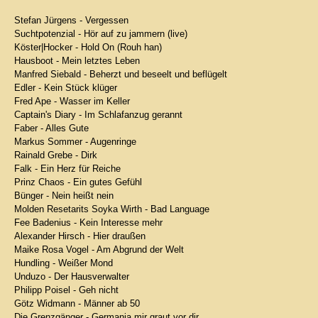
Stefan Jürgens - Vergessen
Suchtpotenzial - Hör auf zu jammern (live)
Köster|Hocker - Hold On (Rouh han)
Hausboot - Mein letztes Leben
Manfred Siebald - Beherzt und beseelt und beflügelt
Edler - Kein Stück klüger
Fred Ape - Wasser im Keller
Captain's Diary - Im Schlafanzug gerannt
Faber - Alles Gute
Markus Sommer - Augenringe
Rainald Grebe - Dirk
Falk - Ein Herz für Reiche
Prinz Chaos - Ein gutes Gefühl
Bünger - Nein heißt nein
Molden Resetarits Soyka Wirth - Bad Language
Fee Badenius - Kein Interesse mehr
Alexander Hirsch - Hier draußen
Maike Rosa Vogel - Am Abgrund der Welt
Hundling - Weißer Mond
Unduzo - Der Hausverwalter
Philipp Poisel - Geh nicht
Götz Widmann - Männer ab 50
Die Grenzgänger - Germania mir graut vor dir