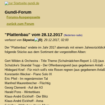
gundi.de
Gundi-Forum
Forums-Ausgangsseite
zurück zum Forum
"Plattenbau" vom 28.12.2017
(fliedertee-radio)
verfasst von
Skywise
, 29.12.2017, 02:00
Der "Plattenbau" endete im Jahr 2017 abermals mit einem Jahresrückblick.
folgende Stücke aus dem Sortiment der vorgestellten Alben:
Gert Wilden & Orchestra - Title Theme (Schulmädchen-Report 1–13) (aus
Schulzke's Skandal Trupp - Der Offenbarungseid (aus gegebenem Anlaß 
Hildegard Knef - Für mich soll's rote Rosen regnen (aus gegebenem Anlaß
Konstantin Wecker - Piano Solo IX
Eric Pfeil - Im regenärmsten Tal
Manfred Maurenbrecher - Flüchtig
Georg Clementi - Auf der A3
Harald Pons - Winterblues
Klaus-André Eickhoff - Der Blitz
Klaus-André Eickhoff - Anna