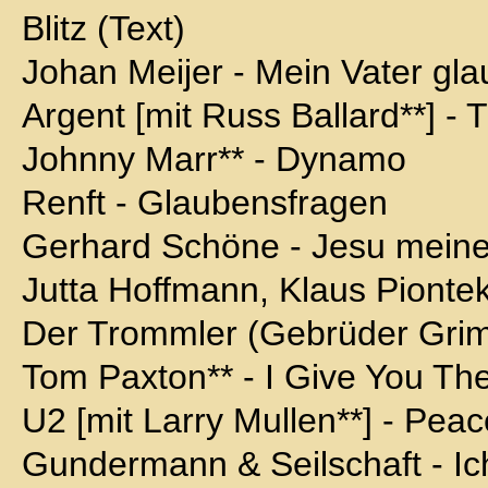
Blitz (Text)
Johan Meijer - Mein Vater gla
Argent [mit Russ Ballard**] - 
Johnny Marr** - Dynamo
Renft - Glaubensfragen
Gerhard Schöne - Jesu mein
Jutta Hoffmann, Klaus Piontek
Der Trommler (Gebrüder Gri
Tom Paxton** - I Give You Th
U2 [mit Larry Mullen**] - Pea
Gundermann & Seilschaft - I