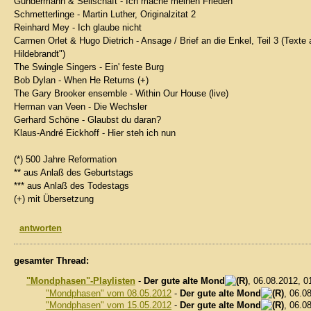
Gundermann & Seilschaft - Ich mache meinen Frieden
Schmetterlinge - Martin Luther, Originalzitat 2
Reinhard Mey - Ich glaube nicht
Carmen Orlet & Hugo Dietrich - Ansage / Brief an die Enkel, Teil 3 (Tex
Hildebrandt")
The Swingle Singers - Ein' feste Burg
Bob Dylan - When He Returns (+)
The Gary Brooker ensemble - Within Our House (live)
Herman van Veen - Die Wechsler
Gerhard Schöne - Glaubst du daran?
Klaus-André Eickhoff - Hier steh ich nun
(*) 500 Jahre Reformation
** aus Anlaß des Geburtstags
*** aus Anlaß des Todestags
(+) mit Übersetzung
antworten
gesamter Thread:
"Mondphasen"-Playlisten
-
Der gute alte Mond
, 06.08.2012, 
"Mondphasen" vom 08.05.2012
-
Der gute alte Mond
, 06.0
"Mondphasen" vom 15.05.2012
-
Der gute alte Mond
, 06.0