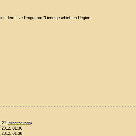
te aus dem Live-Programm "Liedergeschichten Regine
01:32
(fliedertee-radio)
8.2012, 01:36
8.2012, 01:38