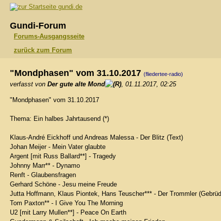
gundi.de
Gundi-Forum
Forums-Ausgangsseite
zurück zum Forum
"Mondphasen" vom 31.10.2017
(fliedertee-radio)
verfasst von
Der gute alte Mond
, 01.11.2017, 02:25
"Mondphasen" vom 31.10.2017
Thema: Ein halbes Jahrtausend (*)
Klaus-André Eickhoff und Andreas Malessa - Der Blitz (Text)
Johan Meijer - Mein Vater glaubte
Argent [mit Russ Ballard**] - Tragedy
Johnny Marr** - Dynamo
Renft - Glaubensfragen
Gerhard Schöne - Jesu meine Freude
Jutta Hoffmann, Klaus Piontek, Hans Teuscher*** - Der Trommler (Gebrü
Tom Paxton** - I Give You The Morning
U2 [mit Larry Mullen**] - Peace On Earth