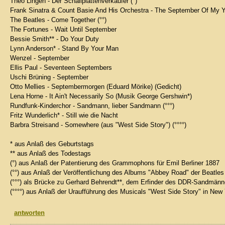
Theo Lingen - Der Schallplattenverkäufer (°)
Frank Sinatra & Count Basie And His Orchestra - The September Of My Ye
The Beatles - Come Together (°°)
The Fortunes - Wait Until September
Bessie Smith** - Do Your Duty
Lynn Anderson* - Stand By Your Man
Wenzel - September
Ellis Paul - Seventeen Septembers
Uschi Brüning - September
Otto Mellies - Septembermorgen (Eduard Mörike) (Gedicht)
Lena Horne - It Ain't Necessarily So (Musik George Gershwin*)
Rundfunk-Kinderchor - Sandmann, lieber Sandmann (°°°)
Fritz Wunderlich* - Still wie die Nacht
Barbra Streisand - Somewhere (aus "West Side Story") (°°°°)
* aus Anlaß des Geburtstags
** aus Anlaß des Todestags
(°) aus Anlaß der Patentierung des Grammophons für Emil Berliner 1887
(°°) aus Anlaß der Veröffentlichung des Albums "Abbey Road" der Beatles
(°°°) als Brücke zu Gerhard Behrendt**, dem Erfinder des DDR-Sandmän
(°°°°) aus Anlaß der Uraufführung des Musicals "West Side Story" in New
antworten