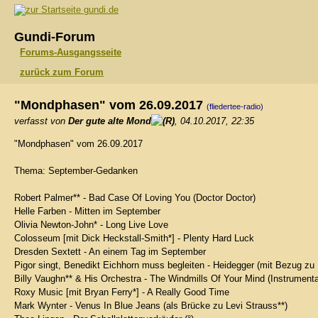
gundi.de
Gundi-Forum
Forums-Ausgangsseite
zurück zum Forum
"Mondphasen" vom 26.09.2017
(fliedertee-radio)
verfasst von
Der gute alte Mond
, 04.10.2017, 22:35
"Mondphasen" vom 26.09.2017
Thema: September-Gedanken
Robert Palmer** - Bad Case Of Loving You (Doctor Doctor)
Helle Farben - Mitten im September
Olivia Newton-John* - Long Live Love
Colosseum [mit Dick Heckstall-Smith*] - Plenty Hard Luck
Dresden Sextett - An einem Tag im September
Pigor singt, Benedikt Eichhorn muss begleiten - Heidegger (mit Bezug zu 
Billy Vaughn** & His Orchestra - The Windmills Of Your Mind (Instrumenta
Roxy Music [mit Bryan Ferry*] - A Really Good Time
Mark Wynter - Venus In Blue Jeans (als Brücke zu Levi Strauss**)