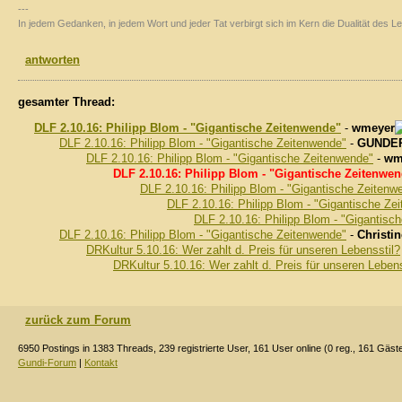
---
In jedem Gedanken, in jedem Wort und jeder Tat verbirgt sich im Kern die Dualität des
antworten
gesamter Thread:
DLF 2.10.16: Philipp Blom - "Gigantische Zeitenwende"
-
wmeyer
DLF 2.10.16: Philipp Blom - "Gigantische Zeitenwende"
-
GUNDE
DLF 2.10.16: Philipp Blom - "Gigantische Zeitenwende"
-
wm
DLF 2.10.16: Philipp Blom - "Gigantische Zeitenwe
DLF 2.10.16: Philipp Blom - "Gigantische Zeitenw
DLF 2.10.16: Philipp Blom - "Gigantische Ze
DLF 2.10.16: Philipp Blom - "Gigantisc
DLF 2.10.16: Philipp Blom - "Gigantische Zeitenwende"
-
Christin
DRKultur 5.10.16: Wer zahlt d. Preis für unseren Lebensstil?
DRKultur 5.10.16: Wer zahlt d. Preis für unseren Lebens
zurück zum Forum
6950 Postings in 1383 Threads, 239 registrierte User, 161 User online (0 reg., 161 Gäst
Gundi-Forum
|
Kontakt