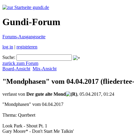
gundi.de
Gundi-Forum
Forums-Ausgangsseite
log in
|
registrieren
Suche:
zurück zum Forum
Board-Ansicht
Mix-Ansicht
"Mondphasen" vom 04.04.2017
(fliedertee
verfasst von
Der gute alte Mond
, 05.04.2017, 01:24
"Mondphasen" vom 04.04.2017
Thema: Querbeet
Look Park - Shout Pt. 1
Gary Moore* - Don't Start Me Talkin'