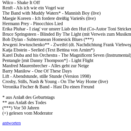
Wilco - Shake It Off
Renft - Als ich wie ein Vogel war
The Band with Muddy Waters* - Mannish Boy (live)
Maegie Koreen - Ich fordere dreißig Varietès (live)
Hermann Prey - Pinocchios Lied
Erika Pluhar - I ziag' vor unsrer Liab den Hut (Co-Autor Toni Stricke
Bruce Springsteen - Blinded By The Light (mit Verweis zum Musikm
Bob Dylan - Subterranean Homesick Blues (***)
Jewgeni Jewtuschenko** - Zweifel (dt. Nachdichtung Frank Viehweg
Katja Ebstein - Seelied (Text Bettina von Arnim*)
Karel Duba and his Orchestra - The Magnificent Seven (Instrumental
Pentangle [mit Danny Thompson*] - Light Flight
Manfred Maurenbrecher - Alles geht zur Neige
Barry Manilow - One Of These Days
Lift - Abendstunde, stille Stunde (Version 1998)
Crosby, Stills, Nash & Young - On The Way Home (live)
Veronika Fischer & Band - Hast Du einen Freund
* aus Anlaß des Geburtstags
** aus Anlaß des Todes
(***) Vor 50 Jahren
(+) gelesen vom Moderator
antworten