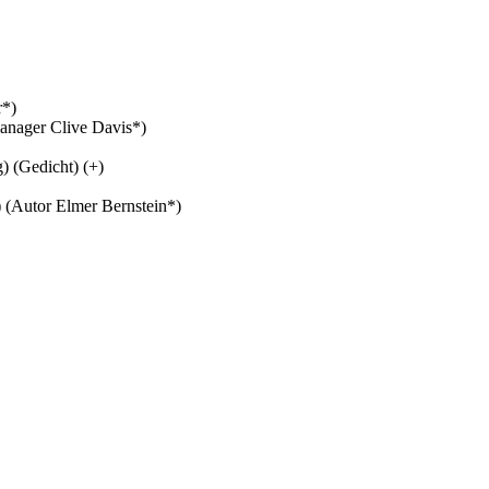
r*)
anager Clive Davis*)
) (Gedicht) (+)
) (Autor Elmer Bernstein*)