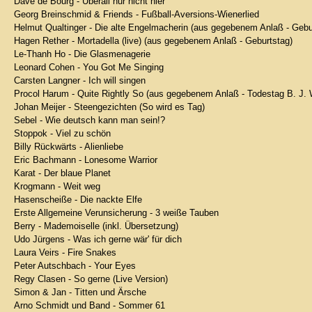
Dave de Bourg - Überall nur nicht hier
Georg Breinschmid & Friends - Fußball-Aversions-Wienerlied
Helmut Qualtinger - Die alte Engelmacherin (aus gegebenem Anlaß - Gebu
Hagen Rether - Mortadella (live) (aus gegebenem Anlaß - Geburtstag)
Le-Thanh Ho - Die Glasmenagerie
Leonard Cohen - You Got Me Singing
Carsten Langner - Ich will singen
Procol Harum - Quite Rightly So (aus gegebenem Anlaß - Todestag B. J. 
Johan Meijer - Steengezichten (So wird es Tag)
Sebel - Wie deutsch kann man sein!?
Stoppok - Viel zu schön
Billy Rückwärts - Alienliebe
Eric Bachmann - Lonesome Warrior
Karat - Der blaue Planet
Krogmann - Weit weg
Hasenscheiße - Die nackte Elfe
Erste Allgemeine Verunsicherung - 3 weiße Tauben
Berry - Mademoiselle (inkl. Übersetzung)
Udo Jürgens - Was ich gerne wär' für dich
Laura Veirs - Fire Snakes
Peter Autschbach - Your Eyes
Regy Clasen - So gerne (Live Version)
Simon & Jan - Titten und Ärsche
Arno Schmidt und Band - Sommer 61