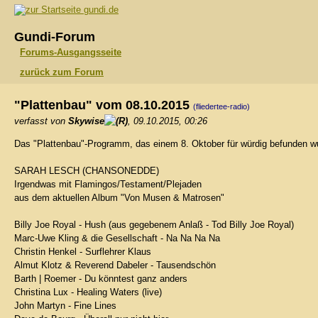
gundi.de
Gundi-Forum
Forums-Ausgangsseite
zurück zum Forum
"Plattenbau" vom 08.10.2015
(fliedertee-radio)
verfasst von
Skywise
, 09.10.2015, 00:26
Das "Plattenbau"-Programm, das einem 8. Oktober für würdig befunden w
SARAH LESCH (CHANSONEDDE)
Irgendwas mit Flamingos/Testament/Plejaden
aus dem aktuellen Album "Von Musen & Matrosen"
Billy Joe Royal - Hush (aus gegebenem Anlaß - Tod Billy Joe Royal)
Marc-Uwe Kling & die Gesellschaft - Na Na Na Na
Christin Henkel - Surflehrer Klaus
Almut Klotz & Reverend Dabeler - Tausendschön
Barth | Roemer - Du könntest ganz anders
Christina Lux - Healing Waters (live)
John Martyn - Fine Lines