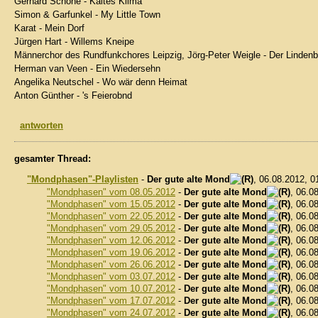
Gerhard Schöne - Kaltes Klima
Simon & Garfunkel - My Little Town
Karat - Mein Dorf
Jürgen Hart - Willems Kneipe
Männerchor des Rundfunkchores Leipzig, Jörg-Peter Weigle - Der Linde
Herman van Veen - Ein Wiedersehn
Angelika Neutschel - Wo wär denn Heimat
Anton Günther - 's Feierobnd
antworten
gesamter Thread:
"Mondphasen"-Playlisten
-
Der gute alte Mond
, 06.08.2012, 
"Mondphasen" vom 08.05.2012
-
Der gute alte Mond
, 06.0
"Mondphasen" vom 15.05.2012
-
Der gute alte Mond
, 06.0
"Mondphasen" vom 22.05.2012
-
Der gute alte Mond
, 06.0
"Mondphasen" vom 29.05.2012
-
Der gute alte Mond
, 06.0
"Mondphasen" vom 12.06.2012
-
Der gute alte Mond
, 06.0
"Mondphasen" vom 19.06.2012
-
Der gute alte Mond
, 06.0
"Mondphasen" vom 26.06.2012
-
Der gute alte Mond
, 06.0
"Mondphasen" vom 03.07.2012
-
Der gute alte Mond
, 06.0
"Mondphasen" vom 10.07.2012
-
Der gute alte Mond
, 06.0
"Mondphasen" vom 17.07.2012
-
Der gute alte Mond
, 06.0
"Mondphasen" vom 24.07.2012
-
Der gute alte Mond
, 06.0