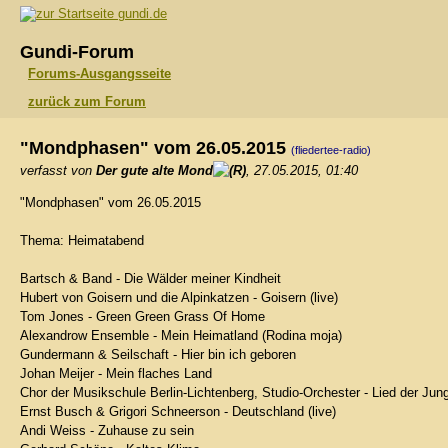
gundi.de
Gundi-Forum
Forums-Ausgangsseite
zurück zum Forum
"Mondphasen" vom 26.05.2015
(fliedertee-radio)
verfasst von
Der gute alte Mond
, 27.05.2015, 01:40
"Mondphasen" vom 26.05.2015
Thema: Heimatabend
Bartsch & Band - Die Wälder meiner Kindheit
Hubert von Goisern und die Alpinkatzen - Goisern (live)
Tom Jones - Green Green Grass Of Home
Alexandrow Ensemble - Mein Heimatland (Rodina moja)
Gundermann & Seilschaft - Hier bin ich geboren
Johan Meijer - Mein flaches Land
Chor der Musikschule Berlin-Lichtenberg, Studio-Orchester - Lied der Ju
Ernst Busch & Grigori Schneerson - Deutschland (live)
Andi Weiss - Zuhause zu sein