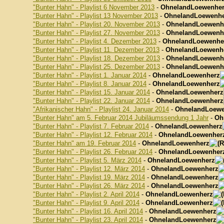
"Bunter Hahn" - Playlist 6 November 2013
-
OhnelandLoewenhe
"Bunter Hahn" - Playlist 13 November 2013
-
OhnelandLoewenhe
"Bunter Hahn" - Playlist 20. November 2013
-
OhnelandLoewenh
"Bunter Hahn" - Playlist 27. November 2013
-
OhnelandLoewenh
"Bunter Hahn" - Playlist 4. Dezember 2013
-
OhnelandLoewenhe
"Bunter Hahn" - Playlist 11. Dezember 2013
-
OhnelandLoewenh
"Bunter Hahn" - Playlist 18. Dezember 2013
-
OhnelandLoewenh
"Bunter Hahn" - Playlist 25. Dezember 2013
-
OhnelandLoewenh
"Bunter Hahn" - Playlist 1. Januar 2014
-
OhnelandLoewenherz
"Bunter Hahn" - Playlist 8. Januar 2014
-
OhnelandLoewenherz
"Bunter Hahn" - Playlist 15. Januar 2014
-
OhnelandLoewenherz
"Bunter Hahn" - Playlist 22. Januar 2014
-
OhnelandLoewenherz
"Afrikanischer Hahn" - Playlist 24. Januar 2014
-
OhnelandLoewe
"Bunter Hahn" am 5. Februar 2014 Jubiläumssendung 1 Jahr
-
Oh
"Bunter Hahn" - Playlist 7. Februar 2014
-
OhnelandLoewenherz
"Bunter Hahn" - Playlist 12. Februar 2014
-
OhnelandLoewenher
"Bunter Hahn" am 19. Februar 2014
-
OhnelandLoewenherz
"Bunter Hahn" - Playlist 26. Februar 2014
-
OhnelandLoewenher
"Bunter Hahn" - Playlist 5. März 2014
-
OhnelandLoewenherz
"Bunter Hahn" - Playlist 12. März 2014
-
OhnelandLoewenherz
"Bunter Hahn" - Playlist 19. März 2014
-
OhnelandLoewenherz
"Bunter Hahn" - Playlist 26. März 2014
-
OhnelandLoewenherz
"Bunter Hahn" - Playlist 2. April 2014
-
OhnelandLoewenherz
"Bunter Hahn" - Playlist 9. April 2014
-
OhnelandLoewenherz
"Bunter Hahn" - Playlist 16. April 2014
-
OhnelandLoewenherz
"Bunter Hahn" - Playlist 23. April 2014
-
OhnelandLoewenherz