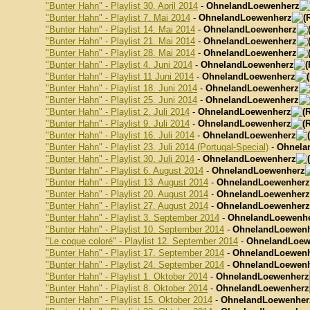
"Bunter Hahn" - Playlist 30. April 2014
-
OhnelandLoewenherz
"Bunter Hahn" - Playlist 7. Mai 2014
-
OhnelandLoewenherz
"Bunter Hahn" - Playlist 14. Mai 2014
-
OhnelandLoewenherz
"Bunter Hahn" - Playlist 21. Mai 2014
-
OhnelandLoewenherz
"Bunter Hahn" - Playlist 28. Mai 2014
-
OhnelandLoewenherz
"Bunter Hahn" - Playlist 4. Juni 2014
-
OhnelandLoewenherz
"Bunter Hahn" - Playlist 11 Juni 2014
-
OhnelandLoewenherz
"Bunter Hahn" - Playlist 18. Juni 2014
-
OhnelandLoewenherz
"Bunter Hahn" - Playlist 25. Juni 2014
-
OhnelandLoewenherz
"Bunter Hahn" - Playlist 2. Juli 2014
-
OhnelandLoewenherz
"Bunter Hahn" - Playlist 9. Juli 2014
-
OhnelandLoewenherz
"Bunter Hahn" - Playlist 16. Juli 2014
-
OhnelandLoewenherz
"Bunter Hahn" - Playlist 23. Juli 2014 (Portugal-Special)
-
Ohnela
"Bunter Hahn" - Playlist 30. Juli 2014
-
OhnelandLoewenherz
"Bunter Hahn" - Playlist 6. August 2014
-
OhnelandLoewenherz
"Bunter Hahn" - Playlist 13. August 2014
-
OhnelandLoewenherz
"Bunter Hahn" - Playlist 20. August 2014
-
OhnelandLoewenherz
"Bunter Hahn" - Playlist 27. August 2014
-
OhnelandLoewenherz
"Bunter Hahn" - Playlist 3. September 2014
-
OhnelandLoewenh
"Bunter Hahn" - Playlist 10. September 2014
-
OhnelandLoewen
"Le coque coloré" - Playlist 12. September 2014
-
OhnelandLoew
"Bunter Hahn" - Playlist 17. September 2014
-
OhnelandLoewen
"Bunter Hahn" - Playlist 24. September 2014
-
OhnelandLoewen
"Bunter Hahn" - Playlist 1. Oktober 2014
-
OhnelandLoewenherz
"Bunter Hahn" - Playlist 8. Oktober 2014
-
OhnelandLoewenherz
"Bunter Hahn" - Playlist 15. Oktober 2014
-
OhnelandLoewenher