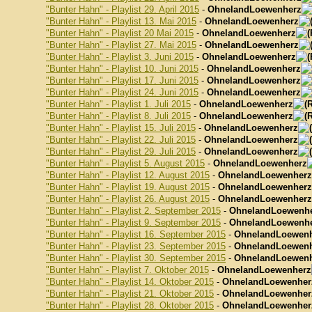
"Bunter Hahn" - Playlist 29. April 2015
-
OhnelandLoewenherz
"Bunter Hahn" - Playlist 13. Mai 2015
-
OhnelandLoewenherz
"Bunter Hahn" - Playlist 20 Mai 2015
-
OhnelandLoewenherz
"Bunter Hahn" - Playlist 27. Mai 2015
-
OhnelandLoewenherz
"Bunter Hahn" - Playlist 3. Juni 2015
-
OhnelandLoewenherz
"Bunter Hahn" - Playlist 10. Juni 2015
-
OhnelandLoewenherz
"Bunter Hahn" - Playlist 17. Juni 2015
-
OhnelandLoewenherz
"Bunter Hahn" - Playlist 24. Juni 2015
-
OhnelandLoewenherz
"Bunter Hahn" - Playlist 1. Juli 2015
-
OhnelandLoewenherz
"Bunter Hahn" - Playlist 8. Juli 2015
-
OhnelandLoewenherz
"Bunter Hahn" - Playlist 15. Juli 2015
-
OhnelandLoewenherz
"Bunter Hahn" - Playlist 22. Juli 2015
-
OhnelandLoewenherz
"Bunter Hahn" - Playlist 29. Juli 2015
-
OhnelandLoewenherz
"Bunter Hahn" - Playlist 5. August 2015
-
OhnelandLoewenherz
"Bunter Hahn" - Playlist 12. August 2015
-
OhnelandLoewenherz
"Bunter Hahn" - Playlist 19. August 2015
-
OhnelandLoewenherz
"Bunter Hahn" - Playlist 26. August 2015
-
OhnelandLoewenherz
"Bunter Hahn" - Playlist 2. September 2015
-
OhnelandLoewenh
"Bunter Hahn" - Playlist 9. September 2015
-
OhnelandLoewenh
"Bunter Hahn" - Playlist 16. September 2015
-
OhnelandLoewen
"Bunter Hahn" - Playlist 23. September 2015
-
OhnelandLoewen
"Bunter Hahn" - Playlist 30. September 2015
-
OhnelandLoewen
"Bunter Hahn" - Playlist 7. Oktober 2015
-
OhnelandLoewenherz
"Bunter Hahn" - Playlist 14. Oktober 2015
-
OhnelandLoewenher
"Bunter Hahn" - Playlist 21. Oktober 2015
-
OhnelandLoewenher
"Bunter Hahn" - Playlist 28. Oktober 2015
-
OhnelandLoewenher