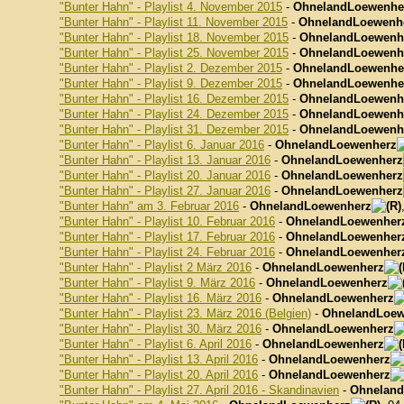
"Bunter Hahn" - Playlist 4. November 2015
-
OhnelandLoewenhe
"Bunter Hahn" - Playlist 11. November 2015
-
OhnelandLoewenh
"Bunter Hahn" - Playlist 18. November 2015
-
OhnelandLoewenh
"Bunter Hahn" - Playlist 25. November 2015
-
OhnelandLoewenh
"Bunter Hahn" - Playlist 2. Dezember 2015
-
OhnelandLoewenhe
"Bunter Hahn" - Playlist 9. Dezember 2015
-
OhnelandLoewenhe
"Bunter Hahn" - Playlist 16. Dezember 2015
-
OhnelandLoewenh
"Bunter Hahn" - Playlist 24. Dezember 2015
-
OhnelandLoewenh
"Bunter Hahn" - Playlist 31. Dezember 2015
-
OhnelandLoewenh
"Bunter Hahn" - Playlist 6. Januar 2016
-
OhnelandLoewenherz
"Bunter Hahn" - Playlist 13. Januar 2016
-
OhnelandLoewenherz
"Bunter Hahn" - Playlist 20. Januar 2016
-
OhnelandLoewenherz
"Bunter Hahn" - Playlist 27. Januar 2016
-
OhnelandLoewenherz
"Bunter Hahn" am 3. Februar 2016
-
OhnelandLoewenherz
"Bunter Hahn" - Playlist 10. Februar 2016
-
OhnelandLoewenher
"Bunter Hahn" - Playlist 17. Februar 2016
-
OhnelandLoewenher
"Bunter Hahn" - Playlist 24. Februar 2016
-
OhnelandLoewenher
"Bunter Hahn" - Playlist 2 März 2016
-
OhnelandLoewenherz
"Bunter Hahn" - Playlist 9. März 2016
-
OhnelandLoewenherz
"Bunter Hahn" - Playlist 16. März 2016
-
OhnelandLoewenherz
"Bunter Hahn" - Playlist 23. März 2016 (Belgien)
-
OhnelandLoew
"Bunter Hahn" - Playlist 30. März 2016
-
OhnelandLoewenherz
"Bunter Hahn" - Playlist 6. April 2016
-
OhnelandLoewenherz
"Bunter Hahn" - Playlist 13. April 2016
-
OhnelandLoewenherz
"Bunter Hahn" - Playlist 20. April 2016
-
OhnelandLoewenherz
"Bunter Hahn" - Playlist 27. April 2016 - Skandinavien
-
Ohneland