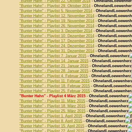
"Bunter Hahn" - Playlist 22. Oktober 2014
-
OhnelandLoewenher
"Bunter Hahn" - Playlist 29. Oktober 2014
-
OhnelandLoewenher
"Bunter Hahn" - Playlist 5. November 2014
-
OhnelandLoewenhe
"Bunter Hahn" - Playlist 12. November 2014
-
OhnelandLoewenh
"Bunter Hahn" - Playlist 19. November 2014
-
OhnelandLoewenh
"Bunter Hahn" - Playlist 26. November 2014
-
OhnelandLoewenh
"Bunter Hahn" - Playlist 3. Dezember 2014
-
OhnelandLoewenhe
"Bunter Hahn" - Playlist 10. Dezember 2014
-
OhnelandLoewenh
"Bunter Hahn" - Playlist 17. Dezember 2014
-
OhnelandLoewenh
"Bunter Hahn" - Playlist 24. Dezember 2014
-
OhnelandLoewenh
"Bunter Hahn" - Playlist 31. Dezember 2014
-
OhnelandLoewenh
"Bunter Hahn" - Playlist 7. Januar 2015
-
OhnelandLoewenherz
"Bunter Hahn" - Playlist 14. Januar 2015
-
OhnelandLoewenherz
"Bunter Hahn" - Playlist 21. Januar 2015
-
OhnelandLoewenherz
"Bunter Hahn" - Playlist 28. Januar 2015
-
OhnelandLoewenherz
"Bunter Hahn" - Playlist 4. Februar 2015
-
OhnelandLoewenherz
"Bunter Hahn" - Playlist 11. Februar 2015
-
OhnelandLoewenher
"Bunter Hahn" - Playlist 18. Februar 2015
-
OhnelandLoewenher
"Bunter Hahn" - Playlist 25. Februar 2015
-
OhnelandLoewenher
"Bunter Hahn" - Playlist 4 März 2015
-
OhnelandLoewenherz
"Bunter Hahn" - Playlist 11. März 2015
-
OhnelandLoewenherz
"Bunter Hahn" - Playlist 18. März 2015
-
OhnelandLoewenherz
"Bunter Hahn" - Playlist 25. März 2015
-
OhnelandLoewenherz
"Bunter Hahn" - Playlist 1. April 2015
-
OhnelandLoewenherz
"Bunter Hahn" - Playlist 8. April 2015
-
OhnelandLoewenherz
"Bunter Hahn" - Playlist 15. April 2015
-
OhnelandLoewenherz
"Bunter Hahn" - Playlist 22. April 2015
-
OhnelandLoewenherz