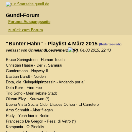
gundi.de
Gundi-Forum
Forums-Ausgangsseite
zurück zum Forum
"Bunter Hahn" - Playlist 4 März 2015
(fliedertee-radio)
verfasst von
OhnelandLoewenherz
, 04.03.2015, 22:43
Bruce Springsteen - Human Touch
Christian Haase - Der 7. Samurai
Gundermann - Hoywoy II
Bastian Bandt - Norden
Dota, die Kleingeldprinzessin - Andando por aí
Dota Kehr - Eine Fee
Trio Scho - Mein liebste Stadt
Okean Elzy - Karawan (*)
Buena Vista Social Club; Eliades Ochoa - El Carretero
Arno Schmidt - Aber fliegen
Rudy - Yeah hier in Berlin
Francesco De Gregori - Pezzi di Vetro (*)
Kompania - O Pinoklis