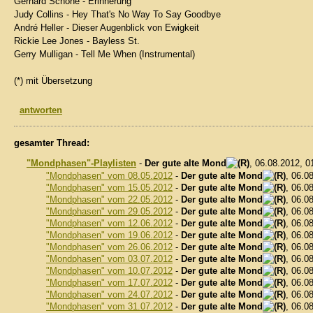
Gerhard Schöne - Erinnerung
Judy Collins - Hey That's No Way To Say Goodbye
André Heller - Dieser Augenblick von Ewigkeit
Rickie Lee Jones - Bayless St.
Gerry Mulligan - Tell Me When (Instrumental)
(*) mit Übersetzung
antworten
gesamter Thread:
"Mondphasen"-Playlisten
-
Der gute alte Mond
, 06.08.2012, 
"Mondphasen" vom 08.05.2012
-
Der gute alte Mond
, 06.0
"Mondphasen" vom 15.05.2012
-
Der gute alte Mond
, 06.0
"Mondphasen" vom 22.05.2012
-
Der gute alte Mond
, 06.0
"Mondphasen" vom 29.05.2012
-
Der gute alte Mond
, 06.0
"Mondphasen" vom 12.06.2012
-
Der gute alte Mond
, 06.0
"Mondphasen" vom 19.06.2012
-
Der gute alte Mond
, 06.0
"Mondphasen" vom 26.06.2012
-
Der gute alte Mond
, 06.0
"Mondphasen" vom 03.07.2012
-
Der gute alte Mond
, 06.0
"Mondphasen" vom 10.07.2012
-
Der gute alte Mond
, 06.0
"Mondphasen" vom 17.07.2012
-
Der gute alte Mond
, 06.0
"Mondphasen" vom 24.07.2012
-
Der gute alte Mond
, 06.0
"Mondphasen" vom 31.07.2012
-
Der gute alte Mond
, 06.0