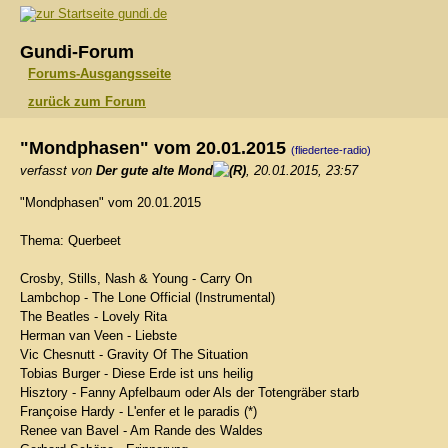
gundi.de
Gundi-Forum
Forums-Ausgangsseite
zurück zum Forum
"Mondphasen" vom 20.01.2015
(fliedertee-radio)
verfasst von
Der gute alte Mond
, 20.01.2015, 23:57
"Mondphasen" vom 20.01.2015
Thema: Querbeet
Crosby, Stills, Nash & Young - Carry On
Lambchop - The Lone Official (Instrumental)
The Beatles - Lovely Rita
Herman van Veen - Liebste
Vic Chesnutt - Gravity Of The Situation
Tobias Burger - Diese Erde ist uns heilig
Hisztory - Fanny Apfelbaum oder Als der Totengräber starb
Françoise Hardy - L'enfer et le paradis (*)
Renee van Bavel - Am Rande des Waldes