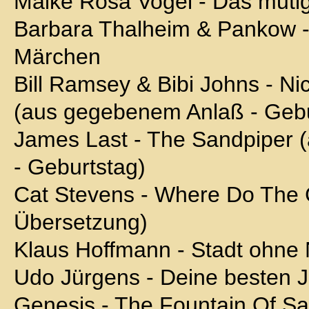
Maike Rosa Vogel - Das muti
Barbara Thalheim & Pankow 
Märchen
Bill Ramsey & Bibi Johns - Ni
(aus gegebenem Anlaß - Gebu
James Last - The Sandpiper
- Geburtstag)
Cat Stevens - Where Do The Ch
Übersetzung)
Klaus Hoffmann - Stadt ohn
Udo Jürgens - Deine besten 
Genesis - The Fountain Of Sa