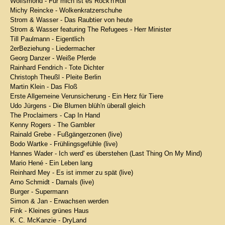
Wolfsmond - Für mich ist es Rock'n'Roll
Michy Reincke - Wolkenkratzerschuhe
Strom & Wasser - Das Raubtier von heute
Strom & Wasser featuring The Refugees - Herr Minister
Till Paulmann - Eigentlich
2erBeziehung - Liedermacher
Georg Danzer - Weiße Pferde
Rainhard Fendrich - Tote Dichter
Christoph Theußl - Pleite Berlin
Martin Klein - Das Floß
Erste Allgemeine Verunsicherung - Ein Herz für Tiere
Udo Jürgens - Die Blumen blüh'n überall gleich
The Proclaimers - Cap In Hand
Kenny Rogers - The Gambler
Rainald Grebe - Fußgängerzonen (live)
Bodo Wartke - Frühlingsgefühle (live)
Hannes Wader - Ich werd' es überstehen (Last Thing On My Mind)
Mario Hené - Ein Leben lang
Reinhard Mey - Es ist immer zu spät (live)
Arno Schmidt - Damals (live)
Burger - Supermann
Simon & Jan - Erwachsen werden
Fink - Kleines grünes Haus
K. C. McKanzie - DryLand