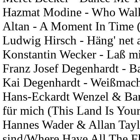
Hazmat Modine - Who Walk
Altan - A Moment In Time 
Ludwig Hirsch - Häng' net 
Konstantin Wecker - Laß mi
Franz Josef Degenhardt - 
Kai Degenhardt - Weißmach
Hans-Eckardt Wenzel & Band
für mich (This Land Is Your
Hannes Wader & Allan Tayl
sind/Where Have All The Fl