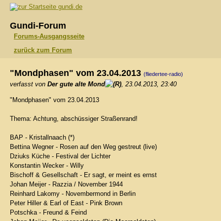
gundi.de
Gundi-Forum
Forums-Ausgangsseite
zurück zum Forum
"Mondphasen" vom 23.04.2013
(fliedertee-radio)
verfasst von
Der gute alte Mond
, 23.04.2013, 23:40
"Mondphasen" vom 23.04.2013
Thema: Achtung, abschüssiger Straßenrand!
BAP - Kristallnaach (*)
Bettina Wegner - Rosen auf den Weg gestreut (live)
Dziuks Küche - Festival der Lichter
Konstantin Wecker - Willy
Bischoff & Gesellschaft - Er sagt, er meint es ernst
Johan Meijer - Razzia / November 1944
Reinhard Lakomy - Novembermond in Berlin
Peter Hiller & Earl of East - Pink Brown
Potschka - Freund & Feind