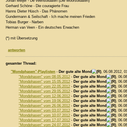
Johan Meijer - De veensoldaten (Die Moorsoldaten)
Gerhard Schöne - Die couragierte Frau
Hanns Dieter Hüsch - Das Phänomen
Gundermann & Seilschaft - Ich mache meinen Frieden
Tobias Burger - Narben
Herman van Veen - Ein deutsches Erwachen
(*) mit Übersetzung
antworten
gesamter Thread:
"Mondphasen"-Playlisten
-
Der gute alte Mond
, 06.08.2012, 
"Mondphasen" vom 08.05.2012
-
Der gute alte Mond
, 06.0
"Mondphasen" vom 15.05.2012
-
Der gute alte Mond
, 06.0
"Mondphasen" vom 22.05.2012
-
Der gute alte Mond
, 06.0
"Mondphasen" vom 29.05.2012
-
Der gute alte Mond
, 06.0
"Mondphasen" vom 12.06.2012
-
Der gute alte Mond
, 06.0
"Mondphasen" vom 19.06.2012
-
Der gute alte Mond
, 06.0
"Mondphasen" vom 26.06.2012
-
Der gute alte Mond
, 06.0
"Mondphasen" vom 03.07.2012
-
Der gute alte Mond
, 06.0
"Mondphasen" vom 10.07.2012
-
Der gute alte Mond
, 06.0
"Mondphasen" vom 17.07.2012
-
Der gute alte Mond
, 06.0
"Mondphasen" vom 24.07.2012
-
Der gute alte Mond
, 06.0