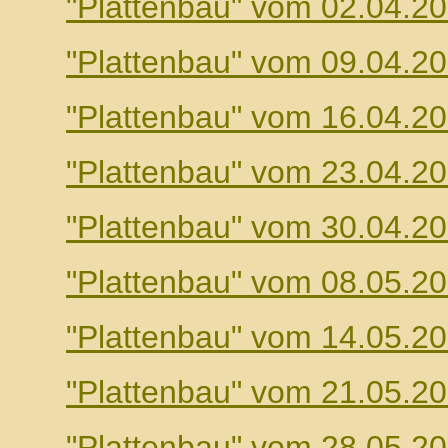
"Plattenbau" vom 02.04.2
"Plattenbau" vom 09.04.2
"Plattenbau" vom 16.04.2
"Plattenbau" vom 23.04.2
"Plattenbau" vom 30.04.2
"Plattenbau" vom 08.05.2
"Plattenbau" vom 14.05.2
"Plattenbau" vom 21.05.2
"Plattenbau" vom 28.05.2