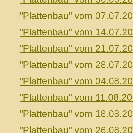
"Plattenbau" vom 07.07.2
"Plattenbau" vom 14.07.2
"Plattenbau" vom 21.07.2
"Plattenbau" vom 28.07.2
"Plattenbau" vom 04.08.2
"Plattenbau" vom 11.08.2
"Plattenbau" vom 18.08.2
"Plattenbau" vom 26.08.2