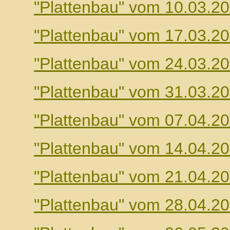
"Plattenbau" vom 10.03.2
"Plattenbau" vom 17.03.2
"Plattenbau" vom 24.03.2
"Plattenbau" vom 31.03.2
"Plattenbau" vom 07.04.2
"Plattenbau" vom 14.04.2
"Plattenbau" vom 21.04.2
"Plattenbau" vom 28.04.2