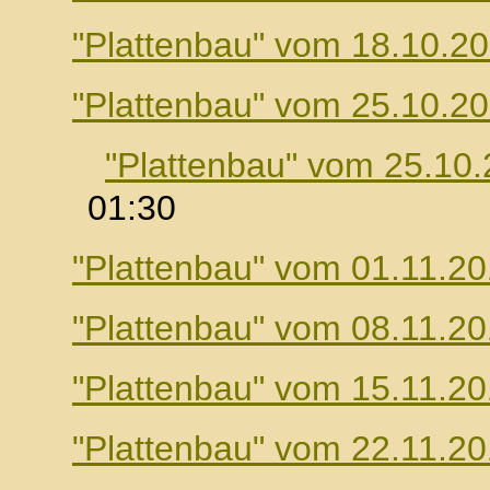
"Plattenbau" vom 18.10.2
"Plattenbau" vom 25.10.2
"Plattenbau" vom 25.10
01:30
"Plattenbau" vom 01.11.2
"Plattenbau" vom 08.11.2
"Plattenbau" vom 15.11.2
"Plattenbau" vom 22.11.2