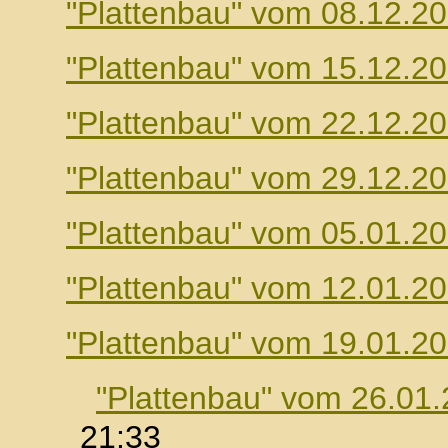
"Plattenbau" vom 08.12.2
"Plattenbau" vom 15.12.2
"Plattenbau" vom 22.12.2
"Plattenbau" vom 29.12.2
"Plattenbau" vom 05.01.2
"Plattenbau" vom 12.01.2
"Plattenbau" vom 19.01.2
"Plattenbau" vom 26.01
21:33