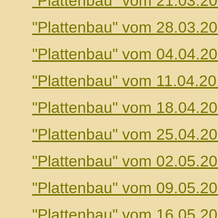
"Plattenbau" vom 21.03.2
"Plattenbau" vom 28.03.2
"Plattenbau" vom 04.04.2
"Plattenbau" vom 11.04.2
"Plattenbau" vom 18.04.2
"Plattenbau" vom 25.04.2
"Plattenbau" vom 02.05.2
"Plattenbau" vom 09.05.2
"Plattenbau" vom 16.05.2