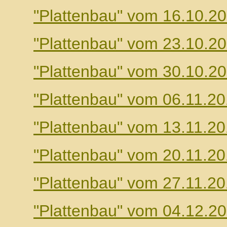
"Plattenbau" vom 16.10.2
"Plattenbau" vom 23.10.2
"Plattenbau" vom 30.10.2
"Plattenbau" vom 06.11.2
"Plattenbau" vom 13.11.2
"Plattenbau" vom 20.11.2
"Plattenbau" vom 27.11.2
"Plattenbau" vom 04.12.2