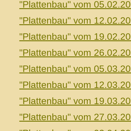
"Plattenbau" vom 05.02.2
"Plattenbau" vom 12.02.2
"Plattenbau" vom 19.02.2
"Plattenbau" vom 26.02.2
"Plattenbau" vom 05.03.2
"Plattenbau" vom 12.03.2
"Plattenbau" vom 19.03.2
"Plattenbau" vom 27.03.2