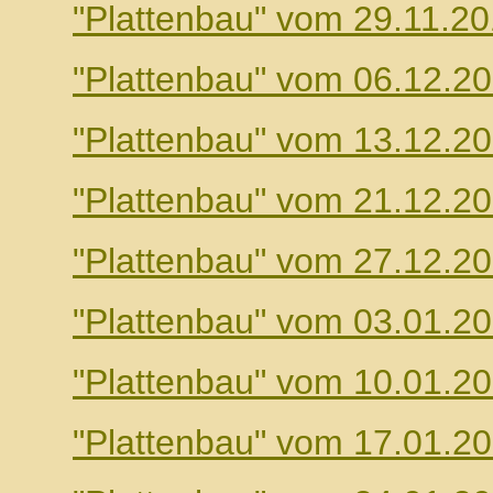
"Plattenbau" vom 29.11.2
"Plattenbau" vom 06.12.2
"Plattenbau" vom 13.12.2
"Plattenbau" vom 21.12.2
"Plattenbau" vom 27.12.2
"Plattenbau" vom 03.01.2
"Plattenbau" vom 10.01.2
"Plattenbau" vom 17.01.2