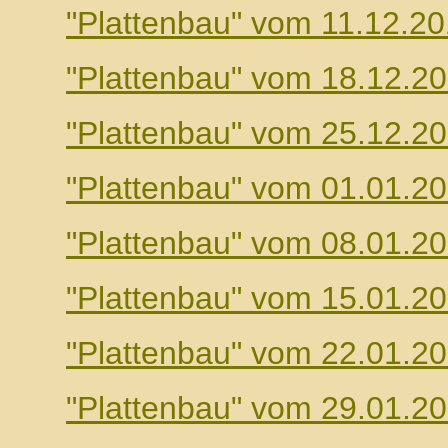
"Plattenbau" vom 11.12.2
"Plattenbau" vom 18.12.2
"Plattenbau" vom 25.12.2
"Plattenbau" vom 01.01.2
"Plattenbau" vom 08.01.2
"Plattenbau" vom 15.01.2
"Plattenbau" vom 22.01.2
"Plattenbau" vom 29.01.2