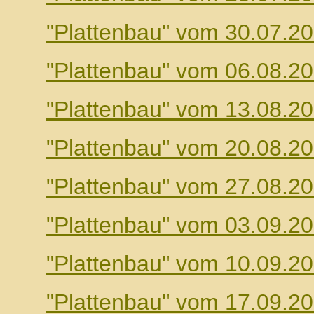
"Plattenbau" vom 30.07.2
"Plattenbau" vom 06.08.2
"Plattenbau" vom 13.08.2
"Plattenbau" vom 20.08.2
"Plattenbau" vom 27.08.2
"Plattenbau" vom 03.09.2
"Plattenbau" vom 10.09.2
"Plattenbau" vom 17.09.2