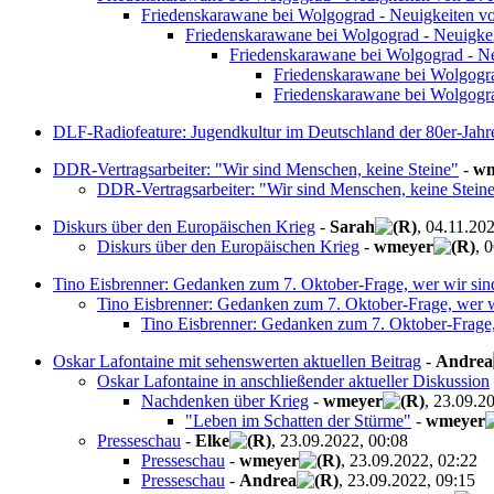
Friedenskarawane bei Wolgograd - Neuigkeiten v
Friedenskarawane bei Wolgograd - Neuigke
Friedenskarawane bei Wolgograd - N
Friedenskarawane bei Wolgogr
Friedenskarawane bei Wolgogr
DLF-Radiofeature: Jugendkultur im Deutschland der 80er-Jahr
DDR-Vertragsarbeiter: "Wir sind Menschen, keine Steine"
-
wm
DDR-Vertragsarbeiter: "Wir sind Menschen, keine Stein
Diskurs über den Europäischen Krieg
-
Sarah
, 04.11.20
Diskurs über den Europäischen Krieg
-
wmeyer
, 
Tino Eisbrenner: Gedanken zum 7. Oktober-Frage, wer wir sin
Tino Eisbrenner: Gedanken zum 7. Oktober-Frage, wer w
Tino Eisbrenner: Gedanken zum 7. Oktober-Frage,
Oskar Lafontaine mit sehenswerten aktuellen Beitrag
-
Andrea
Oskar Lafontaine in anschließender aktueller Diskussion
Nachdenken über Krieg
-
wmeyer
, 23.09.2
"Leben im Schatten der Stürme"
-
wmeyer
Presseschau
-
Elke
, 23.09.2022, 00:08
Presseschau
-
wmeyer
, 23.09.2022, 02:22
Presseschau
-
Andrea
, 23.09.2022, 09:15