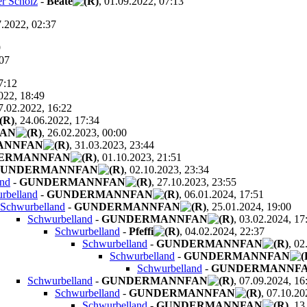
er Scholz
-
Beate
, 01.09.2022, 07:13
7.2022, 02:37
9
:07
7:12
022, 18:49
27.02.2022, 16:22
, 24.06.2022, 17:34
AN
, 26.02.2023, 00:00
ANNFAN
, 31.03.2023, 23:44
ERMANNFAN
, 01.10.2023, 21:51
UNDERMANNFAN
, 02.10.2023, 23:34
and
-
GUNDERMANNFAN
, 27.10.2023, 23:55
rbelland
-
GUNDERMANNFAN
, 06.01.2024, 17:51
Schwurbelland
-
GUNDERMANNFAN
, 25.01.2024, 19:00
Schwurbelland
-
GUNDERMANNFAN
, 03.02.2024, 17
Schwurbelland
-
Pfeffi
, 04.02.2024, 22:37
Schwurbelland
-
GUNDERMANNFAN
, 02
Schwurbelland
-
GUNDERMANNFAN
Schwurbelland
-
GUNDERMANNF
Schwurbelland
-
GUNDERMANNFAN
, 07.09.2024, 16
Schwurbelland
-
GUNDERMANNFAN
, 07.10.20
Schwurbelland
-
GUNDERMANNFAN
, 13