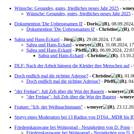
Wünsche: Gesundes, gutes, friedliches neues Jahr 2025
-
wmey
Wünsche: Gesundes, gutes, friedliches neues Jahr 2025
Dokumention 'Die Unbeugsamen II'
-
Doris
, 08.09.2024
Dokumention 'Die Unbeugsamen II'
-
Christine
, 
Sahra und Hans-Eckard
-
Jörg
, 29.08.2024, 17:48
Sahra und Hans-Eckard
-
wmeyer
, 31.08.2024, 1
Sahra und Hans-Eckard
-
Pfeffi
, 06.09.2024, 22:0
Sahra und Hans-Eckard
-
Christine
, 13.10.
DLF: Nach der Arbeit hängen die Kleider ihre Menschen auf
-
Doch endlich mal die richtige Adresse?
-
Christine
, 01.
Doch endlich mal die richtige Adresse?
-
Pfeffi
, 0
"der Freitag": Juli Zeh über die Wut der Bauern
-
wmeyer
"der Freitag": Juli Zeh über die Wut der Bauern
-
wmeye
Feature: "Ich, der Weihnachtsmann"
-
wmeyer
, 23.12.20
Storys eines Moderators bei 13 Radios von DT64...MDR bis 
Friedenskarawane bei Wolgograd - Neuigkeiten von D. Popp
-
Friedenskarawane bei Wolgograd - Neuigkeiten von D. 