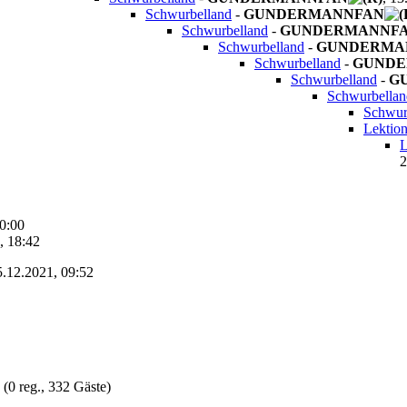
Schwurbelland
-
GUNDERMANNFAN
Schwurbelland
-
GUNDERMANNF
Schwurbelland
-
GUNDERMA
Schwurbelland
-
GUNDE
Schwurbelland
-
G
Schwurbellan
Schwur
Lektio
L
2
10:00
, 18:42
5.12.2021, 09:52
 (0 reg., 332 Gäste)