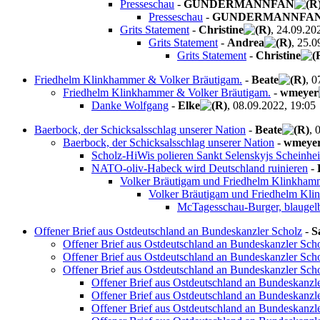
Presseschau
-
GUNDERMANNFAN
Presseschau
-
GUNDERMANNFA
Grits Statement
-
Christine
, 24.09.20
Grits Statement
-
Andrea
, 25.0
Grits Statement
-
Christine
Friedhelm Klinkhammer & Volker Bräutigam.
-
Beate
, 0
Friedhelm Klinkhammer & Volker Bräutigam.
-
wmeyer
Danke Wolfgang
-
Elke
, 08.09.2022, 19:05
Baerbock, der Schicksalsschlag unserer Nation
-
Beate
, 
Baerbock, der Schicksalsschlag unserer Nation
-
wmeye
Scholz-HiWis polieren Sankt Selenskyjs Scheinhei
NATO-oliv-Habeck wird Deutschland ruinieren
-
Volker Bräutigam und Friedhelm Klinkham
Volker Bräutigam und Friedhelm Kl
McTagesschau-Burger, blaugelb
Offener Brief aus Ostdeutschland an Bundeskanzler Scholz
-
S
Offener Brief aus Ostdeutschland an Bundeskanzler Sch
Offener Brief aus Ostdeutschland an Bundeskanzler Sch
Offener Brief aus Ostdeutschland an Bundeskanzler Sch
Offener Brief aus Ostdeutschland an Bundeskanzl
Offener Brief aus Ostdeutschland an Bundeskanzl
Offener Brief aus Ostdeutschland an Bundeskanzl