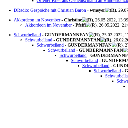
Offener Brief aus Ostdeutschland an Bundeskanzl
DRadio: Gespräche mit Christian Baron
-
wmeyer
, 29.0
Akkordeon im November
-
Christine
, 26.05.2022, 13:3
Akkordeon im November
-
Pfeffi
, 26.05.2022, 21
Schwurbelland
-
GUNDERMANNFAN
, 25.02.2022, 1
Schwurbelland
-
GUNDERMANNFAN
, 26.02.2
Schwurbelland
-
GUNDERMANNFAN
, 
Schwurbelland
-
GUNDERMANNFAN
Schwurbelland
-
GUNDERMANNF
Schwurbelland
-
GUNDERM
Schwurbelland
-
GUND
Schwurbelland
-
G
Schwurbell
Schwu