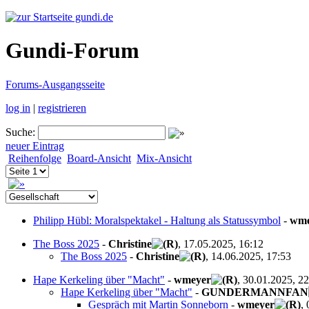
gundi.de
Gundi-Forum
Forums-Ausgangsseite
log in
|
registrieren
Suche:
neuer Eintrag
Reihenfolge
Board-Ansicht
Mix-Ansicht
Philipp Hübl: Moralspektakel - Haltung als Statussymbol
-
wme
The Boss 2025
-
Christine
, 17.05.2025, 16:12
The Boss 2025
-
Christine
, 14.06.2025, 17:53
Hape Kerkeling über "Macht"
-
wmeyer
, 30.01.2025, 2
Hape Kerkeling über "Macht"
-
GUNDERMANNFAN
Gespräch mit Martin Sonneborn
-
wmeyer
,