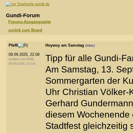
gundi.de
Gundi-Forum
Forums-Ausgangsseite
zurück zum Board
Pfeffi
Hoywoy am Samstag
(Infos)
09.09.2025, 22:08
Tipp für alle Gundi-
(editiert von Pfeffi,
09.09.2025, 22:14)
Am Samstag, 13. Septe
Sommergarten der Kul
Uhr Christian Völker-
Gerhard Gundermann a
diesem Wochenende d
Stadtfest gleichzeiti