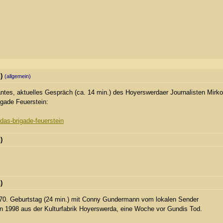
n)
(allgemein)
antes, aktuelles Gespräch (ca. 14 min.) des Hoyerswerdaer Journalisten Mirko
igade Feuerstein:
das-brigade-feuerstein
)
)
s 70. Geburtstag (24 min.) mit Conny Gundermann vom lokalen Sender
von 1998 aus der Kulturfabrik Hoyerswerda, eine Woche vor Gundis Tod.