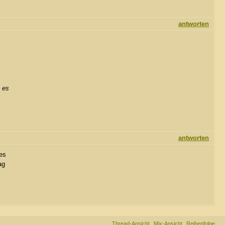
antworten
t es
antworten
es
ag
Thread-Ansicht
Mix-Ansicht
Reihenfolge