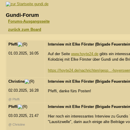
gundi.de
Gundi-Forum
Forums-Ausgangsseite
zurück zum Board
Pfeffi
Interview mit Elke Förster (Brigade Feuerstei
01.03.2025, 16:05
Auf der Seite
www.hoyte24.de
gibts ein interess
Kolodziej mit Elke Förster über Gundi und die Br
https://hoyte24.de/nachrichten/gesp...-hoyerswer
Christine
Interview mit Elke Förster (Brigade Feuerstein
02.03.2025, 16:28
Pfeffi, danke fürs Posten!
@ Pfeffi
Pfeffi
Interview mit Elke Förster (Brigade Feuerstein
03.03.2025, 21:47
Hier noch ein interessantes Interview zu Gundi
"Lausitzwelle", darin auch einige alte Beiträge 
@ Christine