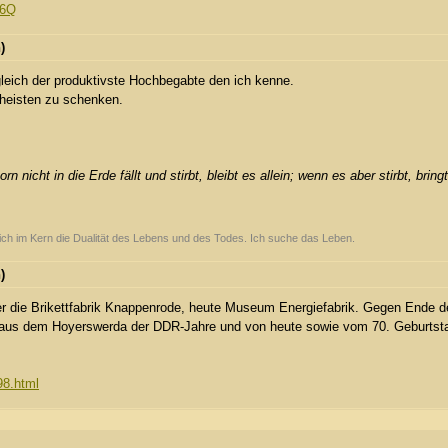
Z6Q
)
eich der produktivste Hochbegabte den ich kenne.
theisten zu schenken.
cht in die Erde fällt und stirbt, bleibt es allein; wenn es aber stirbt, bring
sich im Kern die Dualität des Lebens und des Todes. Ich suche das Leben.
)
r die Brikettfabrik Knappenrode, heute Museum Energiefabrik. Gegen Ende d
n aus dem Hoyerswerda der DDR-Jahre und von heute sowie vom 70. Geburtst
98.html