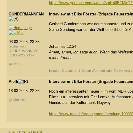
https://www.youtube.com/watch?v=K46EFMkQ
GUNDERMANNFAN
Interview mit Elke Förster (Brigade Feuerstein
Gerhard Gundermann war der einsamste und zugl
Seine Sendung war es, der Welt eine Bibel für A
03.03.2025, 23:35
Johannes 12,24
(editiert von
GUNDERMANNFAN,
Amen, amen, ich sage euch: Wenn das Weizenkorn ni
03.03.2025, 23:42)
reiche Frucht.
@ Pfeffi
---
In jedem Gedanken, in jedem Wort und jeder Tat verbirgt 
Pfeffi
Interview mit Elke Förster (Brigade Feuerstein
18.03.2025, 22:36
Noch ein interessanter, neuer Film vom MDR übe
Films u.a. Interview mit Grit Lemke, Aufnahme
@ Christine
Gundis aus der Kulturfabrik Hoywoy.
https://www.mdr.de/tv/programm/sendung-10093
zurück zum Board